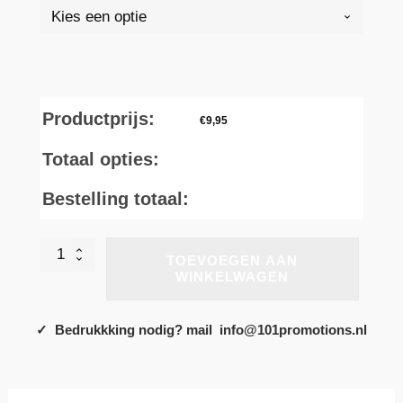
Productprijs:
€
9,95
Totaal opties:
Bestelling totaal:
K359
TOEVOEGEN AAN
-
WINKELWAGEN
T-
shirt
ronde
✓ Bedrukkking nodig? mail info@101promotions.nl
hals
lange
mouwen
aantal