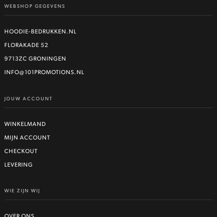
WEBSHOP GEGEVENS
meerdere
variaties.
Deze
HOODIE-BEDRUKKEN.NL
optie
FLORAKADE 52
kan
9713ZC GRONINGEN
gekozen
worden
INFO@101PROMOTIONS.NL
op
de
JOUW ACCOUNT
productpagina
WINKELMAND
MIJN ACCOUNT
CHECKOUT
LEVERING
WIE ZIJN WIJ
OVER ONS