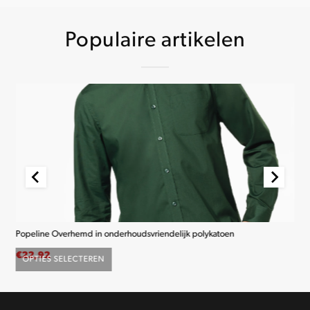
Populaire artikelen
Popeline Overhemd in onderhoudsvriendelijk polykatoen
K2
€
22,92
€
2
OPTIES SELECTEREN
O
Dit
product
heeft