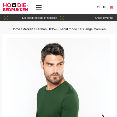
€
0,00
De goedkoopste in hoodies
Snelle levering
Home
/
Merken
/
Kariban
/ K359 - T-shirt ronde hals lange mouwen