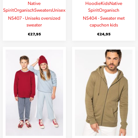
Native
Hoodie
Kids
Native
Spirit
Organisch
Sweaters
Unisex
Spirit
Organisch
NS407 - Uniseks oversized
NS404 - Sweater met
sweater
capuchon kids
€
27,95
€
24,95