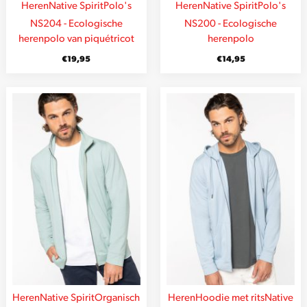
Heren
Native Spirit
Polo's
Heren
Native Spirit
Polo's
NS204 - Ecologische
NS200 - Ecologische
herenpolo van piquétricot
herenpolo
€
19,95
€
14,95
Heren
Native Spirit
Organisch
Heren
Hoodie met rits
Native