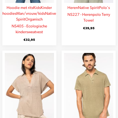
Hoodie met rits
Kids
Kinder
Heren
Native Spirit
Polo's
hoodies
Man/vrouw/kids
Native
NS227 - Herenpolo Terry
Spirit
Organisch
Towel
NS405 - Ecologische
€
39,95
kindersweatvest
€
32,95