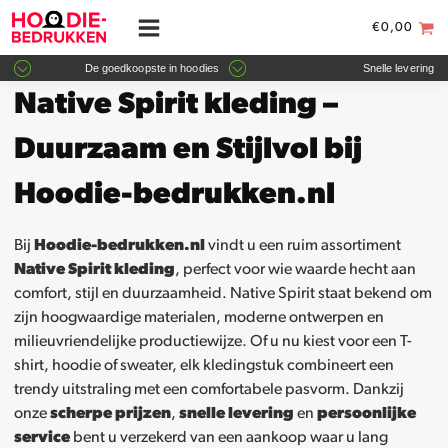
€
0,00
De goedkoopste in hoodies
Snelle levering
Native Spirit kleding –
Duurzaam en Stijlvol bij
Hoodie-bedrukken.nl
Bij
Hoodie-bedrukken.nl
vindt u een ruim assortiment
Native Spirit kleding
, perfect voor wie waarde hecht aan
comfort, stijl en duurzaamheid. Native Spirit staat bekend om
zijn hoogwaardige materialen, moderne ontwerpen en
milieuvriendelijke productiewijze. Of u nu kiest voor een T-
shirt, hoodie of sweater, elk kledingstuk combineert een
trendy uitstraling met een comfortabele pasvorm. Dankzij
onze
scherpe prijzen
,
snelle levering
en
persoonlijke
service
bent u verzekerd van een aankoop waar u lang