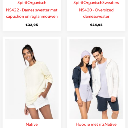
Spirit
Organisch
Spirit
Organisch
Sweaters
NS422 - Dames sweater met
NS420 - Oversized
capuchon en raglanmouwen
damessweater
€
32,95
€
24,95
Native
Hoodie met rits
Native