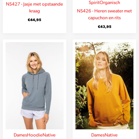
Spirit
Organisch
NS427 - Jasje met opstaande
kraag
NS426 - Heren sweater met
capuchon en rits
€
44,95
€
43,95
Dames
Hoodie
Native
Dames
Native