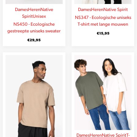
Dames
Heren
Native
Dames
Heren
Native Spirit
Spirit
Unisex
NS347 - Ecologische uniseks
NS450 - Ecologische
T-shirt met lange mouwen
gestreepte uniseks sweater
€
15,95
€
29,95
Dames
Heren
Native Spirit
T-