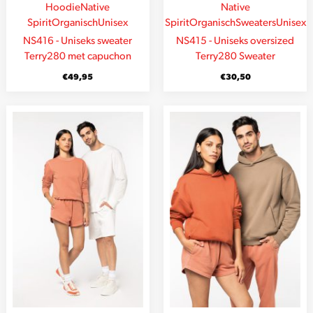
Hoodie
Native
Native
Spirit
Organisch
Unisex
Spirit
Organisch
Sweaters
Unisex
NS416 - Uniseks sweater
NS415 - Uniseks oversized
Terry280 met capuchon
Terry280 Sweater
€
49,95
€
30,50