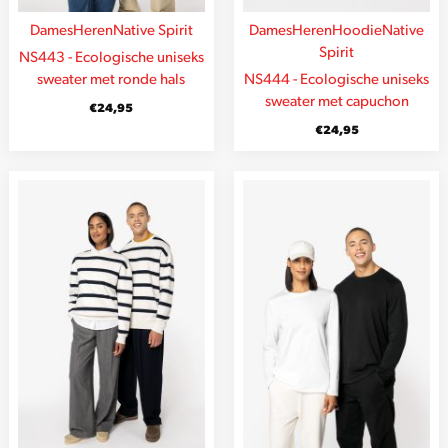
Dames
Heren
Native Spirit
Dames
Heren
Hoodie
Native
Spirit
NS443 - Ecologische uniseks
sweater met ronde hals
NS444 - Ecologische uniseks
sweater met capuchon
€
24,95
€
24,95