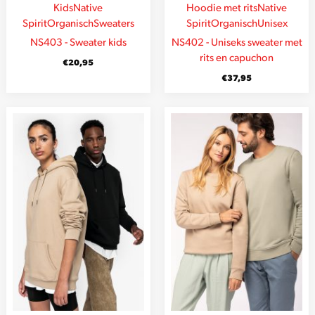
Kids
Native
Hoodie met rits
Native
Spirit
Organisch
Sweaters
Spirit
Organisch
Unisex
NS403 - Sweater kids
NS402 - Uniseks sweater met
rits en capuchon
€
20,95
€
37,95