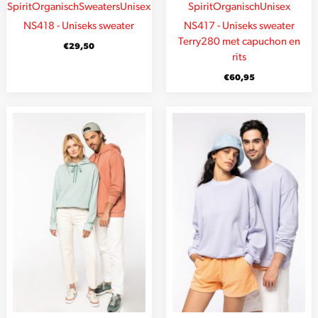
Spirit
Organisch
Sweaters
Unisex
Spirit
Organisch
Unisex
NS418 - Uniseks sweater
NS417 - Uniseks sweater
Terry280 met capuchon en
€
29,50
rits
€
60,95