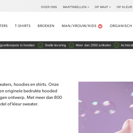
OVER ONS
MAATTABELLEN
OP MAAT
OP KLEUR
TERS
T-SHIRTS
BROEKEN
MAN/VROUW/KIDS
ORGANISCH
goedkoopste in hoodies
Snelle levering
Meer dan 2000 artikelen
Achteraf
aters, hoodies en shirts. Onze
e en originele bedrukte hooded
 eigen ontwerp. Met meer dan 800
del of kleur sweater.