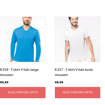
Dit
Dit
product
product
heeft
heeft
meerdere
meerdere
variaties.
variaties.
Deze
Deze
optie
optie
kan
kan
gekozen
gekozen
worden
worden
K358 - T-shirt V-hals lange
K357 - T-shirt V-hals korte
op
op
mouwen
mouwen
de
de
productpagina
productpagina
€
9,95
€
8,50
SELECTEER EEN OPTIE
SELECTEER EEN OPTIE