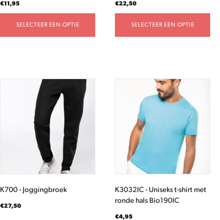
de
de
€
11,95
€
22,50
productpagina
productpagina
SELECTEER EEN OPTIE
SELECTEER EEN OPTIE
Dit
Dit
product
product
heeft
heeft
meerdere
meerdere
variaties.
variaties.
Deze
Deze
optie
optie
kan
kan
gekozen
gekozen
worden
worden
K700 - Joggingbroek
K3032IC - Uniseks t-shirt met
op
op
ronde hals Bio190IC
de
de
€
27,50
productpagina
productpagina
€
4,95