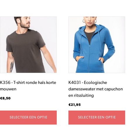
Dit
Dit
product
product
heeft
heeft
meerdere
meerdere
variaties.
variaties.
Deze
Deze
optie
optie
kan
kan
gekozen
gekozen
worden
worden
K356 - T-shirt ronde hals korte
K4031 - Ecologische
op
op
mouwen
damessweater met capuchon
de
de
en ritssluiting
productpagina
productpagina
€
8,50
€
21,95
SELECTEER EEN OPTIE
SELECTEER EEN OPTIE