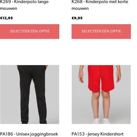
K269 - Kinderpolo lange
K268 - Kinderpolo met korte
op
op
mouwen
mouwen
de
de
productpagina
productpagina
€
12,95
€
9,95
SELECTEER EEN OPTIE
SELECTEER EEN OPTIE
Dit
Dit
product
product
heeft
heeft
meerdere
meerdere
variaties.
variaties.
Deze
Deze
optie
optie
kan
kan
gekozen
gekozen
worden
worden
PA186 - Unisex joggingbroek
PA153 - Jersey Kindershort
op
op