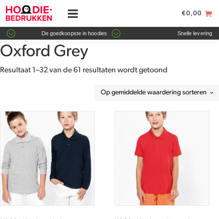
€
0,00
De goedkoopste in hoodies
Snelle levering
Oxford Grey
Gesorteerd
Resultaat 1–32 van de 61 resultaten wordt getoond
op
gemiddelde
waardering
Dit
Dit
product
product
heeft
heeft
meerdere
meerdere
variaties.
variaties.
Deze
Deze
optie
optie
kan
kan
gekozen
gekozen
worden
worden