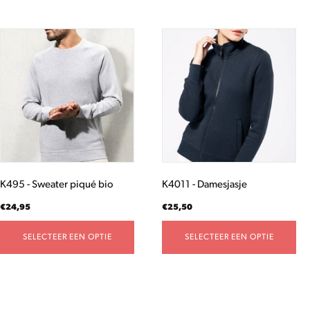
Dit
Dit
product
product
heeft
heeft
meerdere
meerdere
variaties.
variaties.
Deze
Deze
optie
optie
kan
kan
gekozen
gekozen
worden
worden
K495 - Sweater piqué bio
K4011 - Damesjasje
op
op
de
de
€
24,95
€
25,50
productpagina
productpagina
SELECTEER EEN OPTIE
SELECTEER EEN OPTIE