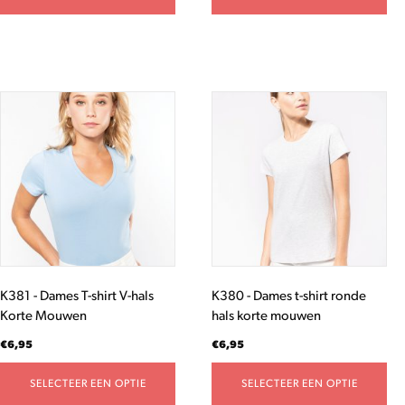
Dit
Dit
product
product
heeft
heeft
meerdere
meerdere
variaties.
variaties.
Deze
Deze
optie
optie
kan
kan
gekozen
gekozen
worden
worden
K381 - Dames T-shirt V-hals
K380 - Dames t-shirt ronde
op
op
Korte Mouwen
hals korte mouwen
de
de
productpagina
productpagina
€
6,95
€
6,95
SELECTEER EEN OPTIE
SELECTEER EEN OPTIE