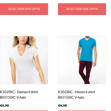
SELECTEER EEN OPTIE
SELECTEER EEN OPTIE
Dit
Dit
product
product
heeft
heeft
meerdere
meerdere
variaties.
variaties.
Deze
Deze
optie
optie
kan
kan
gekozen
gekozen
worden
worden
K3029IC - Dames-t-shirt
K3028IC - Heren-t-shirt
op
op
BIO150IC V-hals
BIO150IC V-hals
de
de
productpagina
productpagina
€
4,50
€
4,50