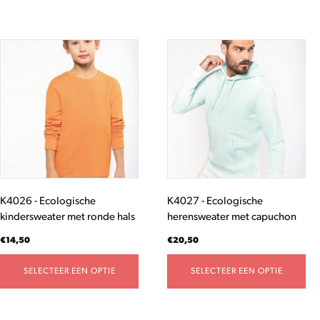
Dit
Dit
product
product
heeft
heeft
meerdere
meerdere
variaties.
variaties.
Deze
Deze
optie
optie
kan
kan
gekozen
gekozen
worden
worden
K4026 - Ecologische
K4027 - Ecologische
op
op
kindersweater met ronde hals
herensweater met capuchon
de
de
productpagina
productpagina
€
14,50
€
20,50
SELECTEER EEN OPTIE
SELECTEER EEN OPTIE