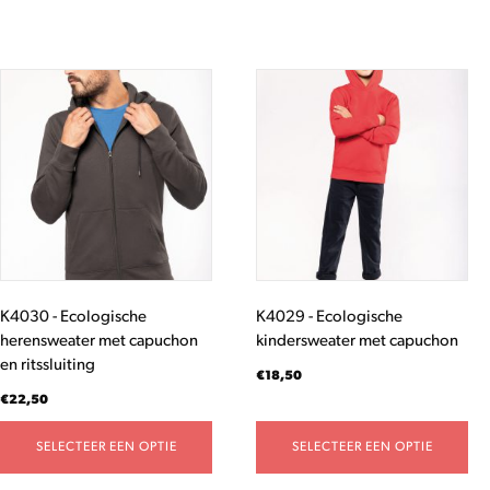
Dit
Dit
product
product
heeft
heeft
meerdere
meerdere
variaties.
variaties.
Deze
Deze
optie
optie
kan
kan
gekozen
gekozen
worden
worden
K4030 - Ecologische
K4029 - Ecologische
op
op
herensweater met capuchon
kindersweater met capuchon
de
de
en ritssluiting
productpagina
productpagina
€
18,50
€
22,50
SELECTEER EEN OPTIE
SELECTEER EEN OPTIE