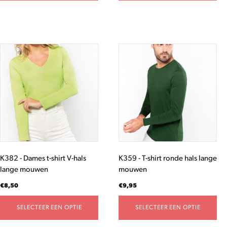
Dit
Dit
product
product
heeft
heeft
meerdere
meerdere
variaties.
variaties.
Deze
Deze
optie
optie
kan
kan
gekozen
gekozen
worden
worden
K382 - Dames t-shirt V-hals
K359 - T-shirt ronde hals lange
op
op
lange mouwen
mouwen
de
de
productpagina
productpagina
€
8,50
€
9,95
SELECTEER EEN OPTIE
SELECTEER EEN OPTIE