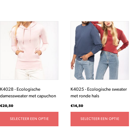
Dit
Dit
product
product
heeft
heeft
meerdere
meerdere
variaties.
variaties.
Deze
Deze
optie
optie
kan
kan
gekozen
gekozen
worden
worden
K4028 - Ecologische
K4025 - Ecologische sweater
op
op
damessweater met capuchon
met ronde hals
de
de
productpagina
productpagina
€
20,50
€
14,50
SELECTEER EEN OPTIE
SELECTEER EEN OPTIE