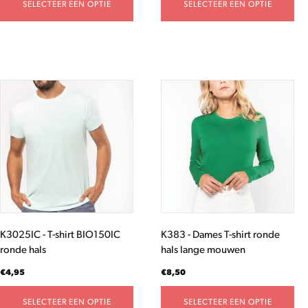
SELECTEER EEN OPTIE
SELECTEER EEN OPTIE
Dit
Dit
product
product
heeft
heeft
meerdere
meerdere
variaties.
variaties.
Deze
Deze
optie
optie
kan
kan
gekozen
gekozen
worden
worden
K3025IC - T-shirt BIO150IC
K383 - Dames T-shirt ronde
op
op
ronde hals
hals lange mouwen
de
de
productpagina
productpagina
€
4,95
€
8,50
SELECTEER EEN OPTIE
SELECTEER EEN OPTIE