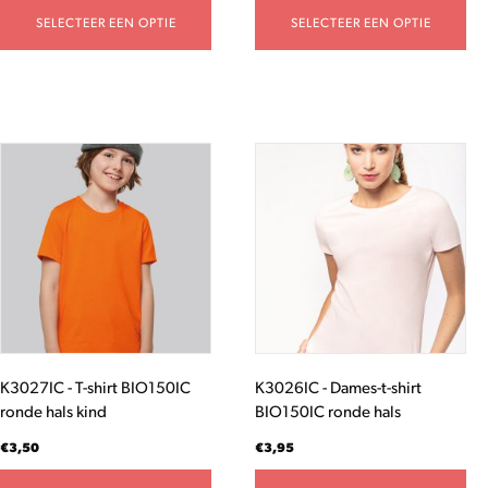
SELECTEER EEN OPTIE
SELECTEER EEN OPTIE
Dit
Dit
product
product
heeft
heeft
meerdere
meerdere
variaties.
variaties.
Deze
Deze
optie
optie
kan
kan
gekozen
gekozen
worden
worden
K3027IC - T-shirt BIO150IC
K3026IC - Dames-t-shirt
op
op
ronde hals kind
BIO150IC ronde hals
de
de
productpagina
productpagina
€
3,50
€
3,95