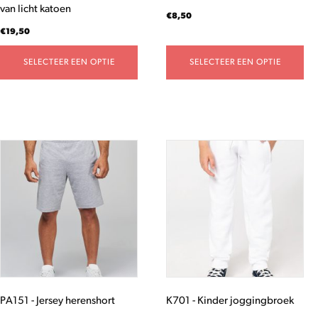
van licht katoen
de
de
€
8,50
productpagina
productpagina
€
19,50
SELECTEER EEN OPTIE
SELECTEER EEN OPTIE
Dit
Dit
product
product
heeft
heeft
meerdere
meerdere
variaties.
variaties.
Deze
Deze
optie
optie
kan
kan
gekozen
gekozen
worden
worden
PA151 - Jersey herenshort
K701 - Kinder joggingbroek
op
op