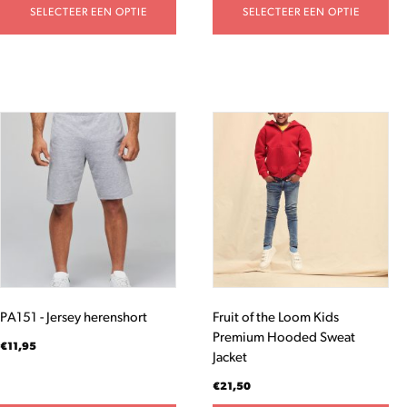
SELECTEER EEN OPTIE
SELECTEER EEN OPTIE
Dit
Dit
product
product
heeft
heeft
meerdere
meerdere
variaties.
variaties.
Deze
Deze
optie
optie
kan
kan
gekozen
gekozen
worden
worden
PA151 - Jersey herenshort
Fruit of the Loom Kids
op
op
Premium Hooded Sweat
de
de
€
11,95
Jacket
productpagina
productpagina
€
21,50