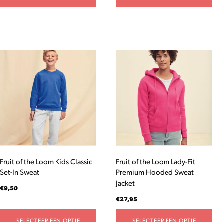
Dit
Dit
product
product
heeft
heeft
meerdere
meerdere
variaties.
variaties.
Deze
Deze
optie
optie
kan
kan
gekozen
gekozen
worden
worden
Fruit of the Loom Kids Classic
Fruit of the Loom Lady-Fit
op
op
Set-In Sweat
Premium Hooded Sweat
de
de
Jacket
productpagina
productpagina
€
9,50
€
27,95
SELECTEER EEN OPTIE
SELECTEER EEN OPTIE