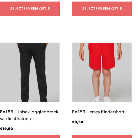
SELECTEER EEN OPTIE
SELECTEER EEN OPTIE
Dit
Dit
product
product
heeft
heeft
meerdere
meerdere
variaties.
variaties.
Deze
Deze
optie
optie
kan
kan
gekozen
gekozen
worden
worden
PA186 - Unisex joggingbroek
PA153 - Jersey Kindershort
op
op
van licht katoen
de
de
€
8,50
productpagina
productpagina
€
19,50