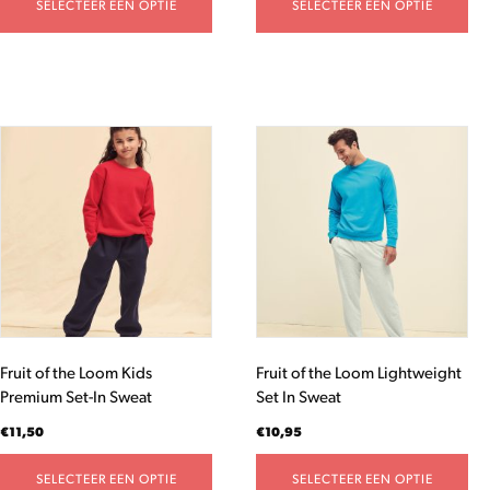
SELECTEER EEN OPTIE
SELECTEER EEN OPTIE
Dit
Dit
product
product
heeft
heeft
meerdere
meerdere
variaties.
variaties.
Deze
Deze
optie
optie
kan
kan
gekozen
gekozen
worden
worden
Fruit of the Loom Kids
Fruit of the Loom Lightweight
op
op
Premium Set-In Sweat
Set In Sweat
de
de
productpagina
productpagina
€
11,50
€
10,95
SELECTEER EEN OPTIE
SELECTEER EEN OPTIE