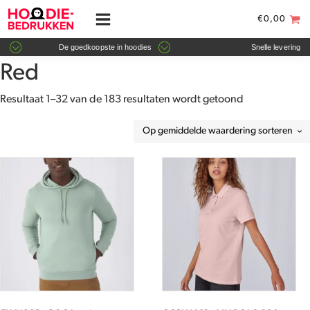
€
0,00
De goedkoopste in hoodies
Snelle levering
Red
Gesorteerd
Resultaat 1–32 van de 183 resultaten wordt getoond
op
gemiddelde
waardering
Dit
Dit
product
product
heeft
heeft
meerdere
meerdere
variaties.
variaties.
Deze
Deze
optie
optie
kan
kan
gekozen
gekozen
worden
worden