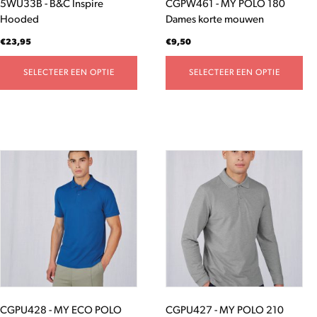
5WU33B - B&C Inspire
CGPW461 - MY POLO 180
op
op
Hooded
Dames korte mouwen
de
de
productpagina
productpagina
€
23,95
€
9,50
SELECTEER EEN OPTIE
SELECTEER EEN OPTIE
Dit
Dit
product
product
heeft
heeft
meerdere
meerdere
variaties.
variaties.
Deze
Deze
optie
optie
kan
kan
gekozen
gekozen
worden
worden
CGPU428 - MY ECO POLO
CGPU427 - MY POLO 210
op
op