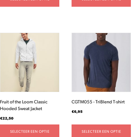
Dit
Dit
product
product
heeft
heeft
meerdere
meerdere
variaties.
variaties.
Deze
Deze
optie
optie
kan
kan
gekozen
gekozen
worden
worden
Fruit of the Loom Classic
CGTM055 - TriBlend T-shirt
op
op
Hooded Sweat Jacket
de
de
€
6,95
productpagina
productpagina
€
22,50
SELECTEER EEN OPTIE
SELECTEER EEN OPTIE