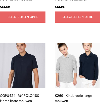
de
de
productpagina
productpagina
€
12,50
€
12,95
SELECTEER EEN OPTIE
SELECTEER EEN OPTIE
Dit
Dit
product
product
heeft
heeft
meerdere
meerdere
variaties.
variaties.
Deze
Deze
optie
optie
kan
kan
gekozen
gekozen
worden
worden
CGPU424 - MY POLO 180
K269 - Kinderpolo lange
op
op
Heren korte mouwen
mouwen
de
de