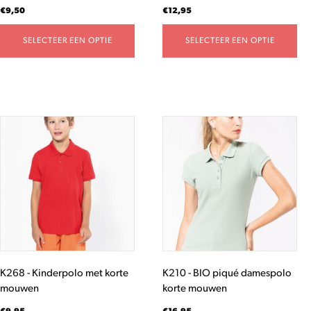
productpagina
productpagina
€
9,50
€
12,95
SELECTEER EEN OPTIE
SELECTEER EEN OPTIE
Dit
Dit
product
product
heeft
heeft
meerdere
meerdere
variaties.
variaties.
Deze
Deze
optie
optie
kan
kan
gekozen
gekozen
worden
worden
K268 - Kinderpolo met korte
K210 - BIO piqué damespolo
op
op
mouwen
korte mouwen
de
de
productpagina
productpagina