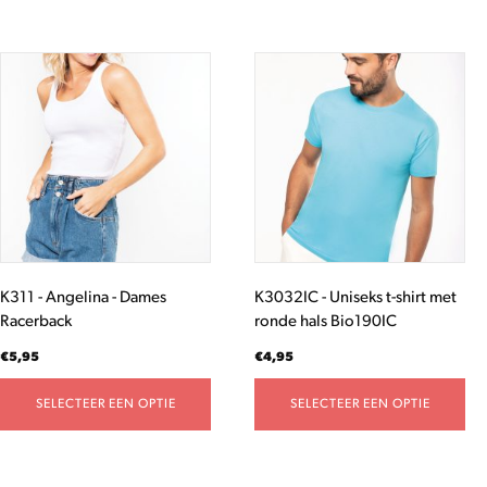
Dit
Dit
product
product
heeft
heeft
meerdere
meerdere
variaties.
variaties.
Deze
Deze
optie
optie
kan
kan
gekozen
gekozen
worden
worden
K311 - Angelina - Dames
K3032IC - Uniseks t-shirt met
op
op
Racerback
ronde hals Bio190IC
de
de
productpagina
productpagina
€
5,95
€
4,95
SELECTEER EEN OPTIE
SELECTEER EEN OPTIE