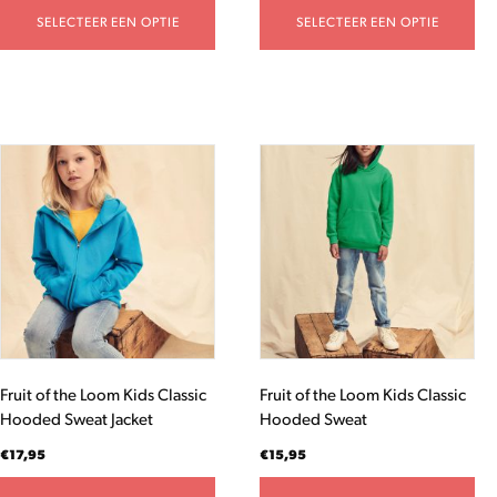
SELECTEER EEN OPTIE
SELECTEER EEN OPTIE
Dit
Dit
product
product
heeft
heeft
meerdere
meerdere
variaties.
variaties.
Deze
Deze
optie
optie
kan
kan
gekozen
gekozen
worden
worden
Fruit of the Loom Kids Classic
Fruit of the Loom Kids Classic
op
op
Hooded Sweat Jacket
Hooded Sweat
de
de
productpagina
productpagina
€
17,95
€
15,95