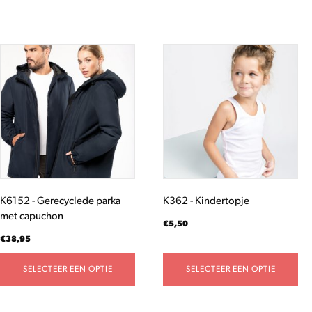
Dit
Dit
product
product
heeft
heeft
meerdere
meerdere
variaties.
variaties.
Deze
Deze
optie
optie
kan
kan
gekozen
gekozen
worden
worden
K6152 - Gerecyclede parka
K362 - Kindertopje
op
op
met capuchon
de
de
€
5,50
productpagina
productpagina
€
38,95
SELECTEER EEN OPTIE
SELECTEER EEN OPTIE