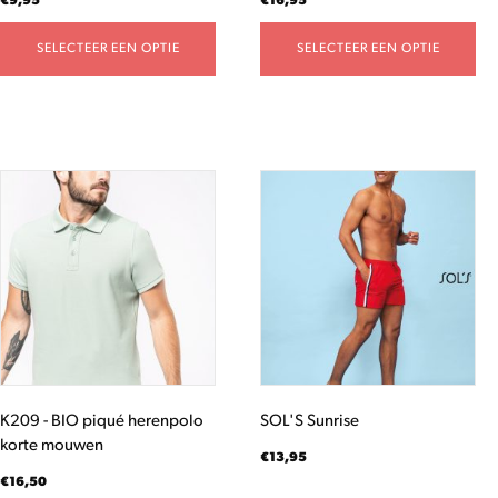
€
9,95
€
16,95
SELECTEER EEN OPTIE
SELECTEER EEN OPTIE
Dit
Dit
product
product
heeft
heeft
meerdere
meerdere
variaties.
variaties.
Deze
Deze
optie
optie
kan
kan
gekozen
gekozen
worden
worden
K209 - BIO piqué herenpolo
SOL'S Sunrise
op
op
korte mouwen
de
de
€
13,95
productpagina
productpagina
€
16,50