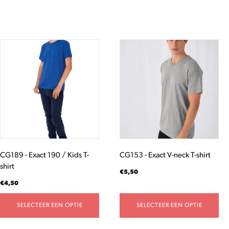
Dit
Dit
product
product
heeft
heeft
meerdere
meerdere
variaties.
variaties.
Deze
Deze
optie
optie
kan
kan
gekozen
gekozen
worden
worden
CG189 - Exact 190 / Kids T-
CG153 - Exact V-neck T-shirt
op
op
shirt
de
de
€
5,50
productpagina
productpagina
€
4,50
SELECTEER EEN OPTIE
SELECTEER EEN OPTIE