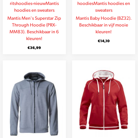
rits
hoodies-nieuw
Mantis
hoodies
Mantis hoodies en
hoodies en sweaters
sweaters
Mantis Men's Superstar Zip
Mantis Baby Hoodie (BZ32).
Through Hoodie (PRX-
Beschikbaar in vijf mooie
MM83). Beschikbaar in 6
kleuren!
kleuren!
€
14,10
€
36,99