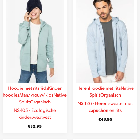
Hoodie met rits
Kids
Kinder
Heren
Hoodie met rits
Native
hoodies
Man/vrouw/kids
Native
Spirit
Organisch
Spirit
Organisch
NS426 - Heren sweater met
NS405 - Ecologische
capuchon en rits
kindersweatvest
€
43,95
€
32,95