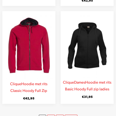
€
42,95
Clique
Dames
Hoodie met rits
Clique
Hoodie met rits
Basic Hoody Full zip ladies
Classic Hoody Full Zip
€
31,95
€
42,95