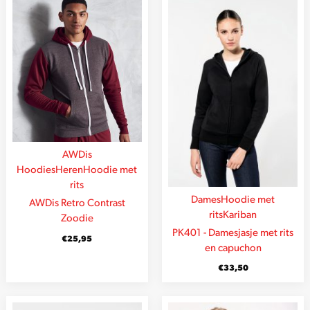
AWDis
Hoodies
Heren
Hoodie met
rits
Dames
Hoodie met
AWDis Retro Contrast
rits
Kariban
Zoodie
PK401 - Damesjasje met rits
€
25,95
en capuchon
€
33,50