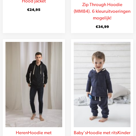
Hood Jacket
Zip Through Hoodie
€
24,95
(MM84). 6 kleuruitvoeringen
mogelijk!
€
34,99
Heren
Hoodie met
Baby's
Hoodie met rits
Kinder