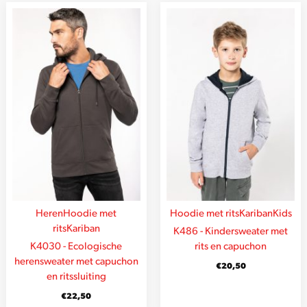
Heren
Hoodie met
Hoodie met rits
Kariban
Kids
rits
Kariban
K486 - Kindersweater met
K4030 - Ecologische
rits en capuchon
herensweater met capuchon
€
20,50
en ritssluiting
€
22,50