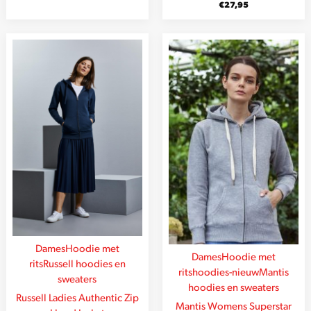
€
27,95
Dames
Hoodie met
Dames
Hoodie met
rits
Russell hoodies en
rits
hoodies-nieuw
Mantis
sweaters
hoodies en sweaters
Russell Ladies Authentic Zip
Mantis Womens Superstar