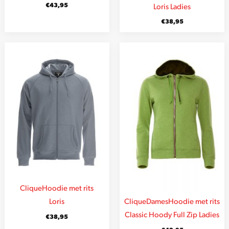
€
43,95
Loris Ladies
€
38,95
Clique
Hoodie met rits
Clique
Dames
Hoodie met rits
Loris
Classic Hoody Full Zip Ladies
€
38,95