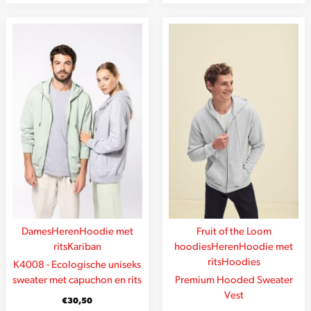
Dames
Heren
Hoodie met
Fruit of the Loom
rits
Kariban
hoodies
Heren
Hoodie met
rits
Hoodies
K4008 - Ecologische uniseks
sweater met capuchon en rits
Premium Hooded Sweater
Vest
€
30,50