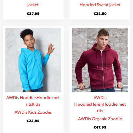
Jacket
Hooded Sweat Jacket
€
27,95
€
22,50
AWDis Hoodies
Hoodie met
AWDis
rits
Kids
Hoodies
Heren
Hoodie met
rits
AWDis Kids Zoodie
AWDis Organic Zoodie
€
23,95
€
47,95