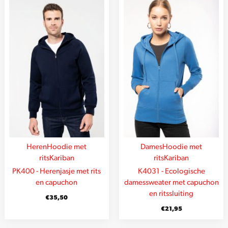
Heren
Hoodie met
Dames
Hoodie met
rits
Kariban
rits
Kariban
PK400 - Herenjasje met rits
K4031 - Ecologische
en capuchon
damessweater met capuchon
en ritssluiting
€
35,50
€
21,95