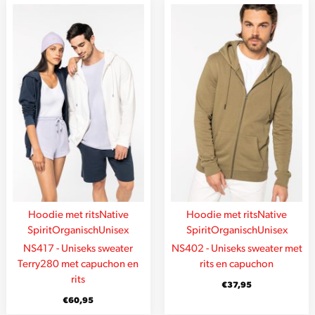
Hoodie met rits
Native
Hoodie met rits
Native
Spirit
Organisch
Unisex
Spirit
Organisch
Unisex
NS417 - Uniseks sweater
NS402 - Uniseks sweater met
Terry280 met capuchon en
rits en capuchon
rits
€
37,95
€
60,95