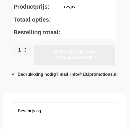
Productprijs:
€
25,95
Totaal opties:
Bestelling totaal:
AWDis
TOEVOEGEN AAN
Varsity
WINKELWAGEN
Hoodie
aantal
✓ Bedrukkking nodig? mail info@101promotions.nl
Beschrijving