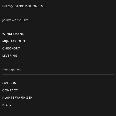
gekozen
worden
INFO@101PROMOTIONS.NL
op
de
JOUW ACCOUNT
productpagina
WINKELMAND
MIJN ACCOUNT
CHECKOUT
LEVERING
WIE ZIJN WIJ
OVER ONS
CONTACT
KLANTERVARINGEN
BLOG