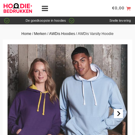
€
0,00
De goedkoopste in hoodies
Snelle levering
Home
/
Merken
/
AWDis Hoodies
/ AWDis Varsity Hoodie