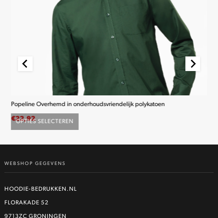
Popeline Overhemd in onderhoudsvriendelijk polykatoen
K2
€
22,92
€
2
OPTIES SELECTEREN
O
Dit
product
heeft
WEBSHOP GEGEVENS
meerdere
variaties.
Deze
HOODIE-BEDRUKKEN.NL
optie
FLORAKADE 52
kan
9713ZC GRONINGEN