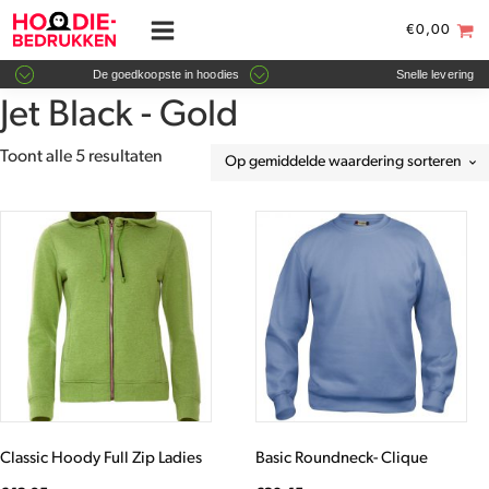
€
0,00
De goedkoopste in hoodies
Snelle levering
Jet Black - Gold
Gesorteerd
Toont alle 5 resultaten
op
gemiddelde
Dit
Dit
waardering
product
product
heeft
heeft
meerdere
meerdere
variaties.
variaties.
Deze
Deze
optie
optie
kan
kan
gekozen
gekozen
worden
worden
Classic Hoody Full Zip Ladies
Basic Roundneck- Clique
op
op
de
de