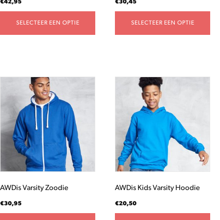
€
42,95
€
30,45
productpagina
productpagina
SELECTEER EEN OPTIE
SELECTEER EEN OPTIE
Dit
Dit
product
product
heeft
heeft
meerdere
meerdere
variaties.
variaties.
Deze
Deze
optie
optie
kan
kan
gekozen
gekozen
worden
worden
AWDis Varsity Zoodie
AWDis Kids Varsity Hoodie
op
op
de
de
€
30,95
€
20,50
productpagina
productpagina