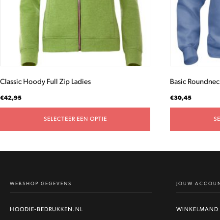
gekozen
gekozen
worden
worden
op
op
de
de
productpagina
productpagina
Classic Hoody Full Zip Ladies
Basic Roundnec
€
42,95
€
30,45
SELECTEER EEN OPTIE
S
WEBSHOP GEGEVENS
JOUW ACCOU
HOODIE-BEDRUKKEN.NL
WINKELMAND