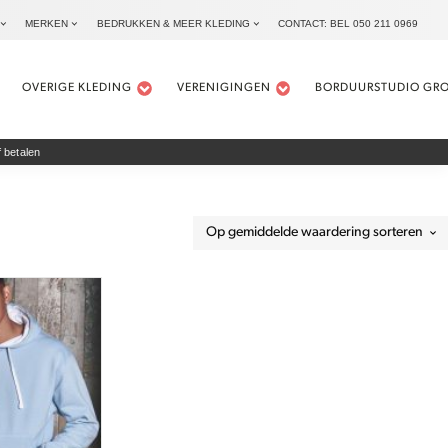
MERKEN
BEDRUKKEN & MEER KLEDING
CONTACT: BEL 050 211 0969
OVERIGE KLEDING
VERENIGINGEN
BORDUURSTUDIO GR
 betalen