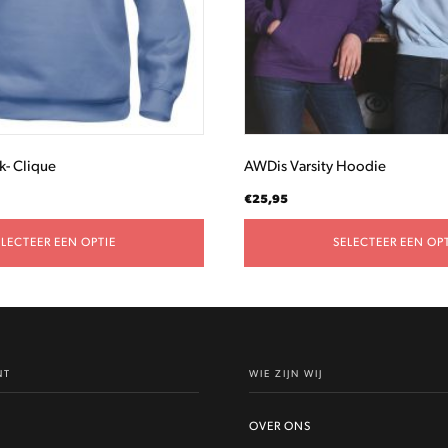
gekozen
worden
op
de
productpagina
k- Clique
AWDis Varsity Hoodie
€
25,95
ELECTEER EEN OPTIE
SELECTEER EEN OPT
NT
WIE ZIJN WIJ
OVER ONS