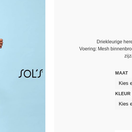
Driekleurige her
Voering: Mesh binnenbroe
zij
MAAT
KLEUR