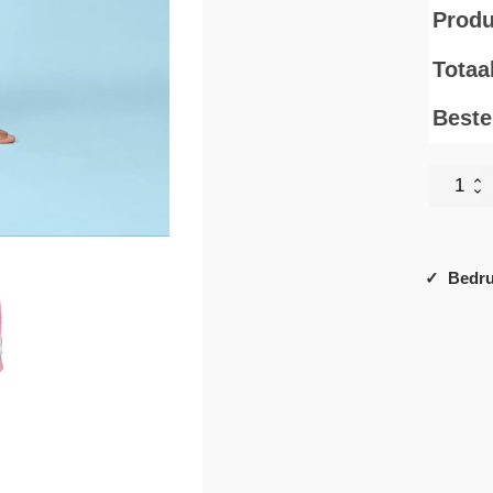
Produ
Totaa
Bestel
SOL'S
Sunrise
aantal
✓ Bedru