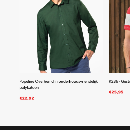
wen
Popeline Overhemd in onderhoudsvriendelijk
K286 - Gest
polykatoen
€
25,95
€
22,92
OPTIES SELECTEREN
OPTIES SE
Dit
product