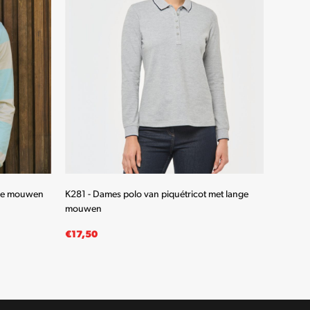
nge mouwen
K281 - Dames polo van piquétricot met lange
K280 - 
mouwen
mouwe
€
17,50
€
19,5
OPTIES SELECTEREN
OPTIE
Dit
product