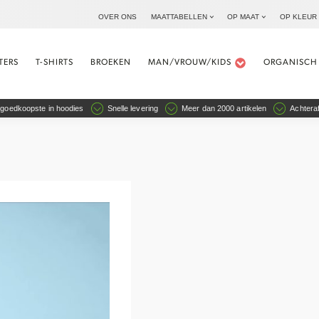
OVER ONS
MAATTABELLEN
OP MAAT
OP KLEUR
TERS
T-SHIRTS
BROEKEN
MAN/VROUW/KIDS
ORGANISCH
goedkoopste in hoodies
Snelle levering
Meer dan 2000 artikelen
Achteraf