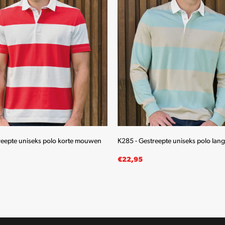
reepte uniseks polo korte mouwen
K285 - Gestreepte uniseks polo la
€
22,95
LECTEREN
OPTIES SELECTEREN
Dit
Dit
product
product