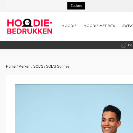
HOODIE
HOODIE MET RITS
SWEA
De 
Home
/
Merken
/
SOL'S
/ SOL'S Sunrise