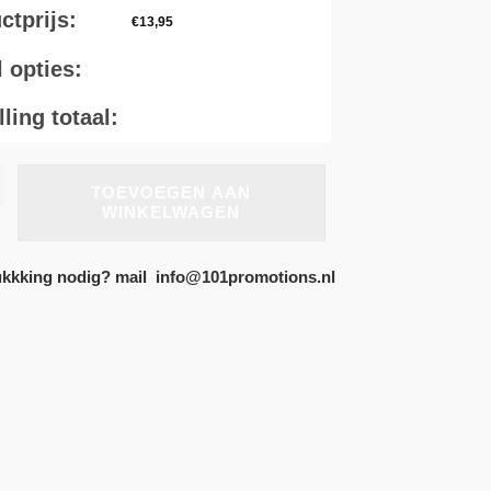
ctprijs:
€
13,95
l opties:
ling totaal:
TOEVOEGEN AAN
WINKELWAGEN
kkking nodig? mail info@101promotions.nl