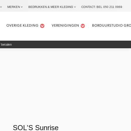
MERKEN
BEDRUKKEN & MEER KLEDING
CONTACT: BEL 050 211 0969
OVERIGE KLEDING
VERENIGINGEN
BORDUURSTUDIO GR
 betalen
SOL'S Sunrise