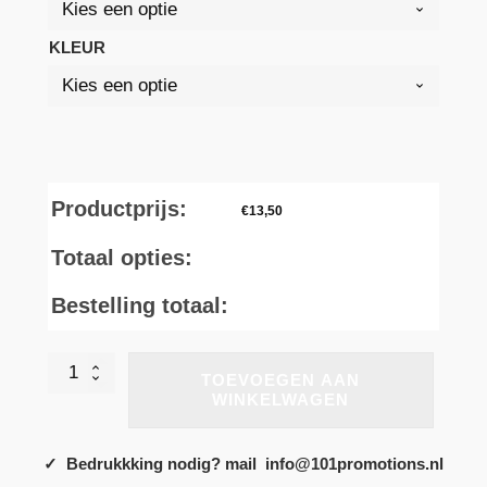
KLEUR
Productprijs:
€
13,50
Totaal opties:
Bestelling totaal:
PA1023
TOEVOEGEN AAN
-
WINKELWAGEN
Multisport-
bermuda
van
✓ Bedrukkking nodig? mail info@101promotions.nl
fleece