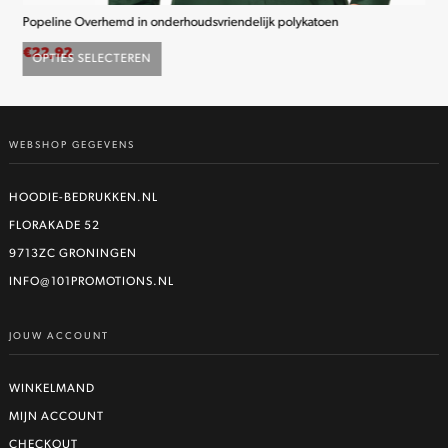
Popeline Overhemd in onderhoudsvriendelijk polykatoen
K2
€
22,92
€
2
OPTIES SELECTEREN
O
Dit
product
heeft
WEBSHOP GEGEVENS
meerdere
variaties.
Deze
HOODIE-BEDRUKKEN.NL
optie
FLORAKADE 52
kan
9713ZC GRONINGEN
gekozen
worden
INFO@101PROMOTIONS.NL
op
de
JOUW ACCOUNT
productpagina
WINKELMAND
MIJN ACCOUNT
CHECKOUT