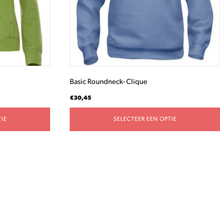
gekozen
worden
op
de
productpagina
Basic Roundneck- Clique
€
30,45
IE
SELECTEER EEN OPTIE