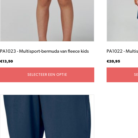
gekozen
gekozen
worden
worden
op
op
de
de
productpagina
productpagina
PA1023 - Multisport-bermuda van fleece kids
PA1022 - Multi
€
13,50
€
20,95
SELECTEER EEN OPTIE
S
Dit
product
heeft
meerdere
variaties.
Deze