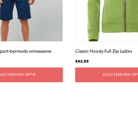
gekozen
worden
op
de
productpagina
sport-bermuda volwassene
Classic Hoody Full Zip Ladies
€
42,95
ELECTEER EEN OPTIE
SELECTEER EEN OPT