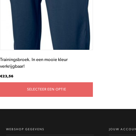
optie
kan
gekozen
worden
op
de
productpagina
Trainingsbroek. In een mooie kleur
verkrijgbaar!
€
23,56
SELECTEER EEN OPTIE
WEBSHOP GEGEVENS
JOUW ACCOU