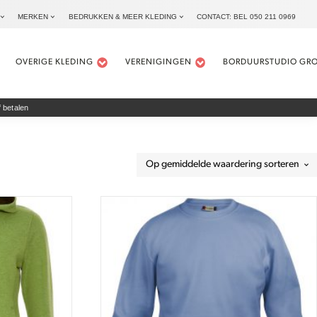
MERKEN
BEDRUKKEN & MEER KLEDING
CONTACT: BEL 050 211 0969
OVERIGE KLEDING
VERENIGINGEN
BORDUURSTUDIO GR
 betalen
Dit
product
heeft
meerdere
variaties.
Deze
optie
kan