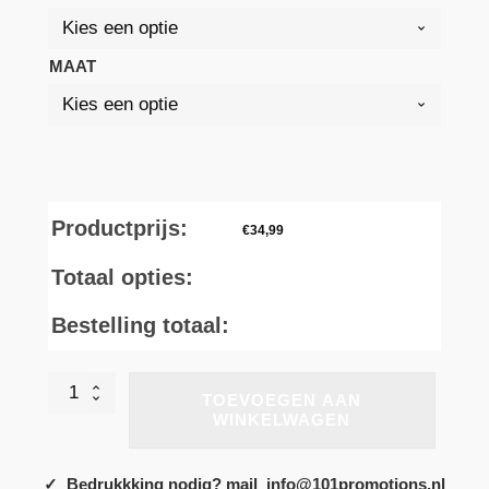
MAAT
Productprijs:
€
34,99
Totaal opties:
Bestelling totaal:
Mister
TOEVOEGEN AAN
Tee
WINKELWAGEN
Kids
Weekend
Loading
✓ Bedrukkking nodig? mail info@101promotions.nl