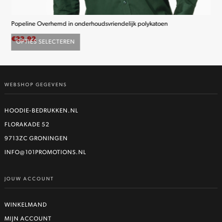
Popeline Overhemd in onderhoudsvriendelijk polykatoen
K2
€
22,92
€
2
OPTIES SELECTEREN
O
Dit
product
heeft
WEBSHOP GEGEVENS
meerdere
variaties.
Deze
HOODIE-BEDRUKKEN.NL
optie
FLORAKADE 52
kan
9713ZC GRONINGEN
gekozen
worden
INFO@101PROMOTIONS.NL
op
de
JOUW ACCOUNT
productpagina
WINKELMAND
MIJN ACCOUNT