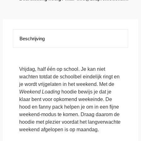
Hoody
(MTK044).
Verkrijgbaar
in
1
unieke
kleur!
Beschrijving
aantal
Vrijdag, half één op school. Je kan niet
wachten totdat de schoolbel eindelijk ringt en
je wordt vrijgelaten in het weekend. Met de
Weekend Loading
hoodie bewijs je dat je
klaar bent voor opkomend weekeinde. De
hood en fanny pack helpen je om in een fijne
weekend-modus te komen. Draag daarom de
hoodie met plezier voordat het langverwachte
weekend afgelopen is op maandag.