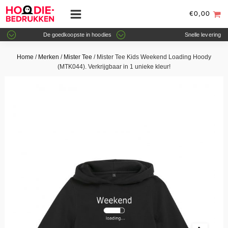
€
0,00
De goedkoopste in hoodies
Snelle levering
Home
/
Merken
/
Mister Tee
/ Mister Tee Kids Weekend Loading Hoody
(MTK044). Verkrijgbaar in 1 unieke kleur!