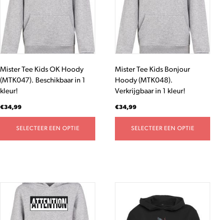
variaties.
variaties.
Deze
Deze
optie
optie
kan
kan
gekozen
gekozen
worden
worden
Mister Tee Kids OK Hoody
Mister Tee Kids Bonjour
op
op
(MTK047). Beschikbaar in 1
Hoody (MTK048).
de
de
kleur!
Verkrijgbaar in 1 kleur!
productpagina
productpagina
€
34,99
€
34,99
SELECTEER EEN OPTIE
SELECTEER EEN OPTIE
Dit
Dit
product
product
heeft
heeft
meerdere
meerdere