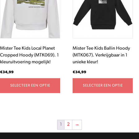
meerdere
meerdere
variaties.
variaties.
Deze
Deze
optie
optie
kan
kan
gekozen
gekozen
worden
worden
Mister Tee Kids Local Planet
Mister Tee Kids Ballin Hoody
op
op
Cropped Hoody (MTK069). 1
(MTK067). Verkrijgbaar in 1
de
de
kleuruitvoering mogelijk!
unieke kleur!
productpagina
productpagina
€
34,99
€
34,99
SELECTEER EEN OPTIE
SELECTEER EEN OPTIE
1
2
→