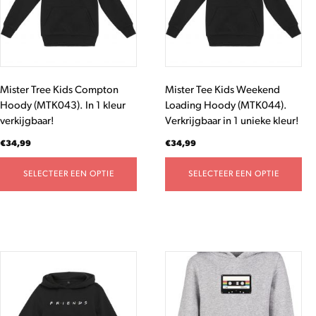
Deze
Deze
optie
optie
kan
kan
gekozen
gekozen
worden
worden
Mister Tree Kids Compton
Mister Tee Kids Weekend
op
op
Hoody (MTK043). In 1 kleur
Loading Hoody (MTK044).
de
de
verkijgbaar!
Verkrijgbaar in 1 unieke kleur!
productpagina
productpagina
€
34,99
€
34,99
SELECTEER EEN OPTIE
SELECTEER EEN OPTIE
Dit
Dit
product
product
heeft
heeft
meerdere
meerdere