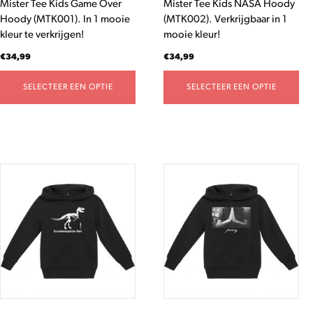
Mister Tee Kids Game Over
Mister Tee Kids NASA Hoody
op
op
Hoody (MTK001). In 1 mooie
(MTK002). Verkrijgbaar in 1
de
de
kleur te verkrijgen!
mooie kleur!
productpagina
productpagina
€
34,99
€
34,99
SELECTEER EEN OPTIE
SELECTEER EEN OPTIE
Dit
Dit
product
product
heeft
heeft
meerdere
meerdere
variaties.
variaties.
Deze
Deze
optie
optie
kan
kan
gekozen
gekozen
worden
worden