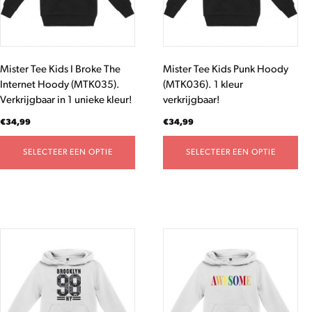
optie
optie
kan
kan
gekozen
gekozen
worden
worden
Mister Tee Kids I Broke The
Mister Tee Kids Punk Hoody
op
op
Internet Hoody (MTK035).
(MTK036). 1 kleur
de
de
Verkrijgbaar in 1 unieke kleur!
verkrijgbaar!
productpagina
productpagina
€
34,99
€
34,99
SELECTEER EEN OPTIE
SELECTEER EEN OPTIE
Dit
Dit
product
product
heeft
heeft
meerdere
meerdere
variaties.
variaties.
Deze
Deze