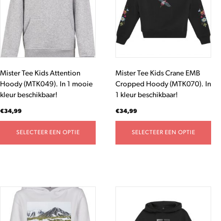
variaties.
variaties.
Deze
Deze
optie
optie
kan
kan
gekozen
gekozen
worden
worden
Mister Tee Kids Attention
Mister Tee Kids Crane EMB
op
op
Hoody (MTK049). In 1 mooie
Cropped Hoody (MTK070). In
de
de
kleur beschikbaar!
1 kleur beschikbaar!
productpagina
productpagina
€
34,99
€
34,99
SELECTEER EEN OPTIE
SELECTEER EEN OPTIE
Dit
Dit
product
product
heeft
heeft