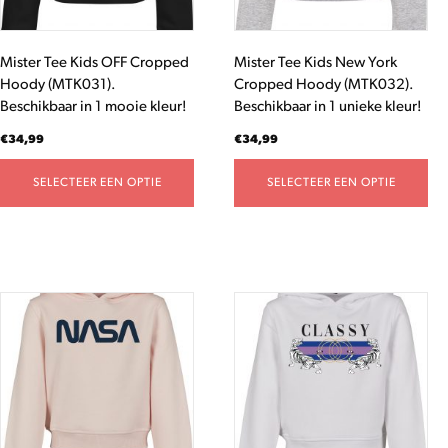
kan
kan
gekozen
gekozen
worden
worden
Mister Tee Kids OFF Cropped
Mister Tee Kids New York
op
op
Hoody (MTK031).
Cropped Hoody (MTK032).
de
de
Beschikbaar in 1 mooie kleur!
Beschikbaar in 1 unieke kleur!
productpagina
productpagina
€
34,99
€
34,99
SELECTEER EEN OPTIE
SELECTEER EEN OPTIE
Dit
Dit
product
product
heeft
heeft
meerdere
meerdere
variaties.
variaties.
Deze
Deze
optie
optie