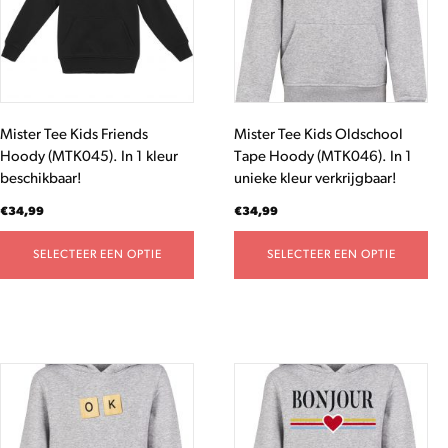
variaties.
variaties.
Deze
Deze
optie
optie
kan
kan
gekozen
gekozen
worden
worden
Mister Tee Kids Friends
Mister Tee Kids Oldschool
op
op
Hoody (MTK045). In 1 kleur
Tape Hoody (MTK046). In 1
de
de
beschikbaar!
unieke kleur verkrijgbaar!
productpagina
productpagina
€
34,99
€
34,99
SELECTEER EEN OPTIE
SELECTEER EEN OPTIE
Dit
Dit
product
product
heeft
heeft
meerdere
meerdere