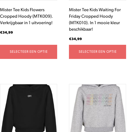
worden
worden
Mister Tee Kids Flowers
Mister Tee Kids Waiting For
op
op
Cropped Hoody (MTK009).
Friday Cropped Hoody
de
de
Verkrijgbaar in 1 uitvoering!
(MTK010). In 1 mooie kleur
productpagina
productpagina
beschikbaar!
€
34,99
€
34,99
SELECTEER EEN OPTIE
SELECTEER EEN OPTIE
Dit
Dit
product
product
heeft
heeft
meerdere
meerdere
variaties.
variaties.
Deze
Deze
optie
optie