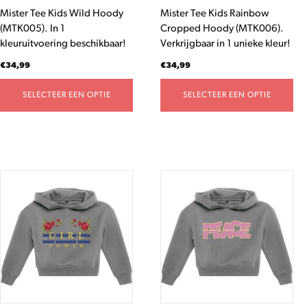
worden
worden
Mister Tee Kids Wild Hoody
Mister Tee Kids Rainbow
op
op
(MTK005). In 1
Cropped Hoody (MTK006).
de
de
kleuruitvoering beschikbaar!
Verkrijgbaar in 1 unieke kleur!
productpagina
productpagina
€
34,99
€
34,99
SELECTEER EEN OPTIE
SELECTEER EEN OPTIE
Dit
Dit
product
product
heeft
heeft
meerdere
meerdere
variaties.
variaties.
Deze
Deze
optie
optie
kan
kan
gekozen
gekozen