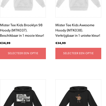
optie
optie
kan
kan
gekozen
gekozen
worden
worden
Mister Tee Kids Brooklyn 98
Mister Tee Kids Awesome
op
op
Hoody (MTK037).
Hoody (MTK038).
de
de
Beschikbaar in 1 mooie kleur!
Verkrijgbaar in 1 unieke kleur!
productpagina
productpagina
€
34,99
€
34,99
SELECTEER EEN OPTIE
SELECTEER EEN OPTIE
Dit
Dit
product
product
heeft
heeft
meerdere
meerdere
variaties.
variaties.