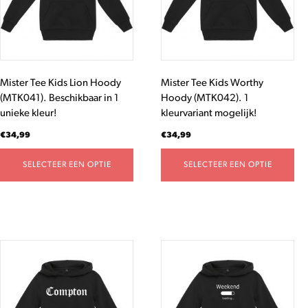
Deze
Deze
optie
optie
kan
kan
gekozen
gekozen
worden
worden
Mister Tee Kids Lion Hoody
Mister Tee Kids Worthy
op
op
(MTK041). Beschikbaar in 1
Hoody (MTK042). 1
de
de
unieke kleur!
kleurvariant mogelijk!
productpagina
productpagina
€
34,99
€
34,99
SELECTEER EEN OPTIE
SELECTEER EEN OPTIE
Dit
Dit
product
product
heeft
heeft
meerdere
meerdere
variaties.
variaties.