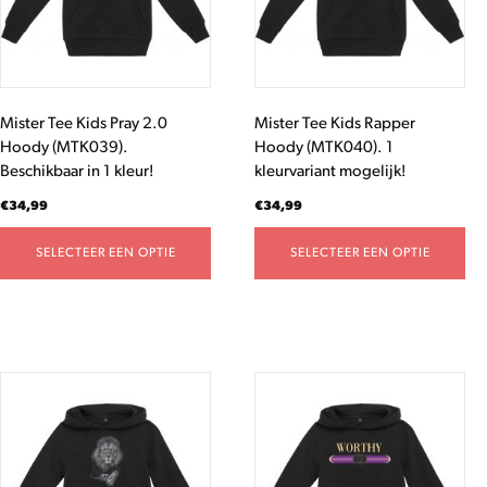
Deze
Deze
optie
optie
kan
kan
gekozen
gekozen
worden
worden
Mister Tee Kids Pray 2.0
Mister Tee Kids Rapper
op
op
Hoody (MTK039).
Hoody (MTK040). 1
de
de
Beschikbaar in 1 kleur!
kleurvariant mogelijk!
productpagina
productpagina
€
34,99
€
34,99
SELECTEER EEN OPTIE
SELECTEER EEN OPTIE
Dit
Dit
product
product
heeft
heeft
meerdere
meerdere
variaties.
variaties.