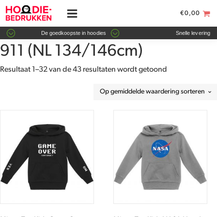
€
0,00
De goedkoopste in hoodies
Snelle levering
911 (NL 134/146cm)
Gesorteerd
Resultaat 1–32 van de 43 resultaten wordt getoond
op
gemiddelde
waardering
Dit
Dit
product
product
heeft
heeft
meerdere
meerdere
variaties.
variaties.
Deze
Deze
optie
optie
kan
kan
gekozen
gekozen
worden
worden