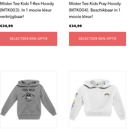
Mister Tee Kids T-Rex Hoody
Mister Tee Kids Pray Hoody
op
op
(MTK003). In 1 mooie kleur
(MTK004). Beschikbaar in 1
de
de
verkrijgbaar!
mooie kleur!
productpagina
productpagina
€
34,99
€
34,99
SELECTEER EEN OPTIE
SELECTEER EEN OPTIE
Dit
Dit
product
product
heeft
heeft
meerdere
meerdere
variaties.
variaties.
Deze
Deze
optie
optie
kan
kan
gekozen
gekozen