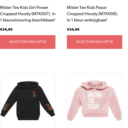
worden
worden
Mister Tee Kids Girl Power
Mister Tee Kids Peace
op
op
Cropped Hoody (MTK007). In
Cropped Hoody (MTK008).
de
de
1 kleuruitvoering beschikbaar!
In 1 kleur verkrijgbaar!
productpagina
productpagina
€
34,99
€
34,99
SELECTEER EEN OPTIE
SELECTEER EEN OPTIE
Dit
Dit
product
product
heeft
heeft
meerdere
meerdere
variaties.
variaties.
Deze
Deze
optie
optie
kan
kan
gekozen
gekozen