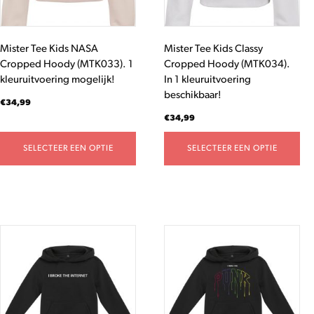
kan
kan
gekozen
gekozen
worden
worden
Mister Tee Kids NASA
Mister Tee Kids Classy
op
op
Cropped Hoody (MTK033). 1
Cropped Hoody (MTK034).
de
de
kleuruitvoering mogelijk!
In 1 kleuruitvoering
productpagina
productpagina
beschikbaar!
€
34,99
€
34,99
SELECTEER EEN OPTIE
SELECTEER EEN OPTIE
Dit
Dit
product
product
heeft
heeft
meerdere
meerdere
variaties.
variaties.
Deze
Deze