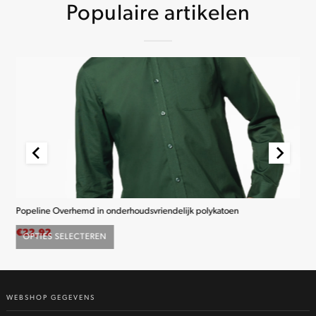
Populaire artikelen
Popeline Overhemd in onderhoudsvriendelijk polykatoen
K2
€
22,92
€
2
OPTIES SELECTEREN
O
Dit
product
heeft
WEBSHOP GEGEVENS
meerdere