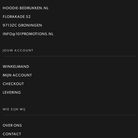
variaties.
Deze
HOODIE-BEDRUKKEN.NL
optie
FLORAKADE 52
kan
9713ZC GRONINGEN
gekozen
worden
INFO@101PROMOTIONS.NL
op
de
JOUW ACCOUNT
productpagina
WINKELMAND
MIJN ACCOUNT
CHECKOUT
LEVERING
WIE ZIJN WIJ
OVER ONS
CONTACT