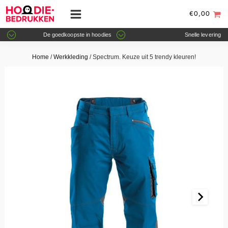
€
0,00
De goedkoopste in hoodies
Snelle levering
Home
/
Werkkleding
/ Spectrum. Keuze uit 5 trendy kleuren!