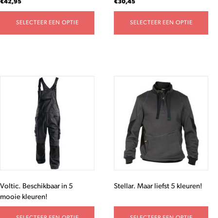
€
42,95
€
30,45
productpagina
productpagina
SELECTEER EEN OPTIE
SELECTEER EEN OPTIE
Voltic. Beschikbaar in 5
Stellar. Maar liefst 5 kleuren!
mooie kleuren!