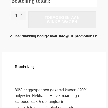
Bestelling totaal:
Hero
TOEVOEGEN AAN
Pro
WINKELWAGEN
Sweatshirt.
5
kleuruitvoeringen
✓ Bedrukkking nodig? mail info@101promotions.nl
mogelijk!
aantal
Beschrijving
80% ringgesponnen gekamd katoen / 20%
polyester. Nekband. Halve maan rug-en
schouderstuk & ophanglus in
visgraatstructuur. Dubbel gelaagde