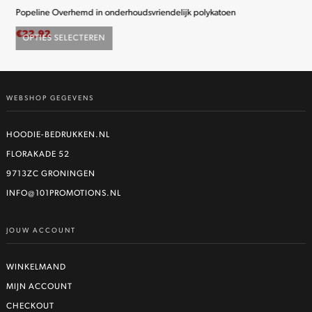
Popeline Overhemd in onderhoudsvriendelijk polykatoen
K2
€
22,92
€
2
OPTIES SELECTEREN
O
Dit
product
heeft
WEBSHOP GEGEVENS
meerdere
variaties.
Deze
HOODIE-BEDRUKKEN.NL
optie
FLORAKADE 52
kan
9713ZC GRONINGEN
gekozen
worden
INFO@101PROMOTIONS.NL
op
de
JOUW ACCOUNT
productpagina
WINKELMAND
MIJN ACCOUNT
CHECKOUT