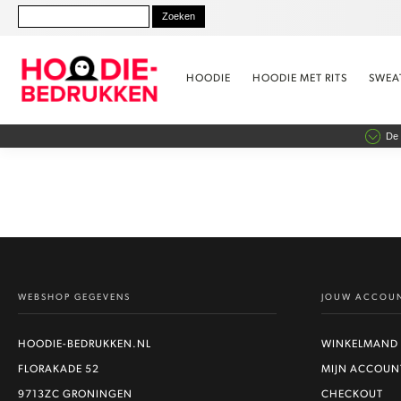
HOODIE
HOODIE MET RITS
SWEA
De 
WEBSHOP GEGEVENS
JOUW ACCOU
HOODIE-BEDRUKKEN.NL
WINKELMAND
FLORAKADE 52
MIJN ACCOUN
9713ZC GRONINGEN
CHECKOUT