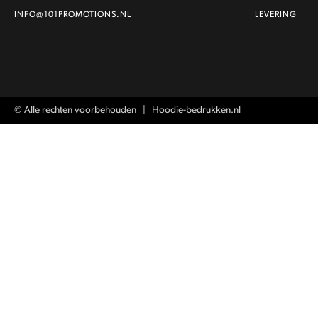
INFO@101PROMOTIONS.NL
LEVERING
© Alle rechten voorbehouden | Hoodie-bedrukken.nl