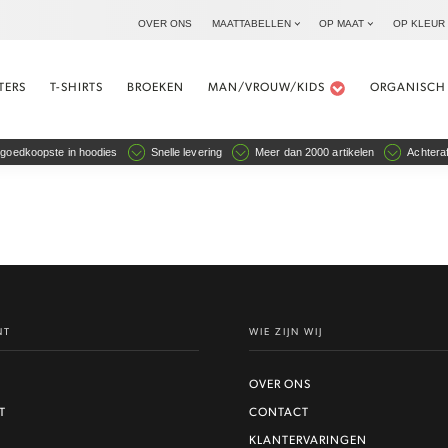
OVER ONS
MAATTABELLEN
OP MAAT
OP KLEUR
TERS
T-SHIRTS
BROEKEN
MAN/VROUW/KIDS
ORGANISCH
goedkoopste in hoodies
Snelle levering
Meer dan 2000 artikelen
Achteraf
NT
WIE ZIJN WIJ
OVER ONS
T
CONTACT
KLANTERVARINGEN