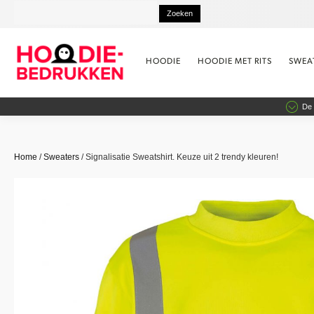
HOODIE
HOODIE MET RITS
SWEA
De 
Home
/
Sweaters
/ Signalisatie Sweatshirt. Keuze uit 2 trendy kleuren!