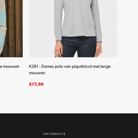
nge mouwen
K281 - Dames polo van piquétricot met lange
K280 - 
mouwen
mouwe
€
17,50
€
19,5
OPTIES SELECTEREN
OPTIE
Dit
product
heeft
meerdere
INFORMATIE
variaties.