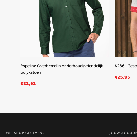
wen
Popeline Overhemd in onderhoudsvriendelijk
K286 - Gest
polykatoen
€
25,95
€
22,92
OPTIES SELECTEREN
OPTIES SE
Dit
product
heeft
meerdere
WEBSHOP GEGEVENS
JOUW ACCOU
variaties.