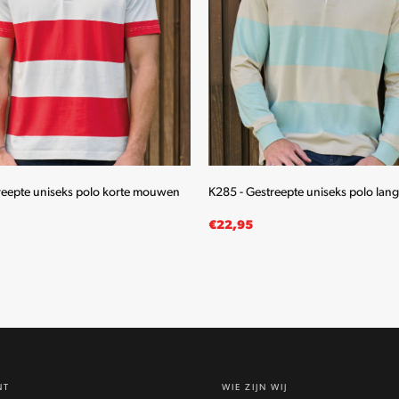
reepte uniseks polo korte mouwen
K285 - Gestreepte uniseks polo la
€
22,95
LECTEREN
OPTIES SELECTEREN
Dit
Dit
product
product
heeft
heeft
meerdere
meerdere
NT
WIE ZIJN WIJ
variaties.
variaties.