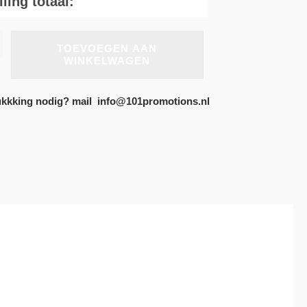
ling totaal:
e
TOEVOEGEN AAN
.
WINKELWAGEN
kkking nodig? mail info@101promotions.nl