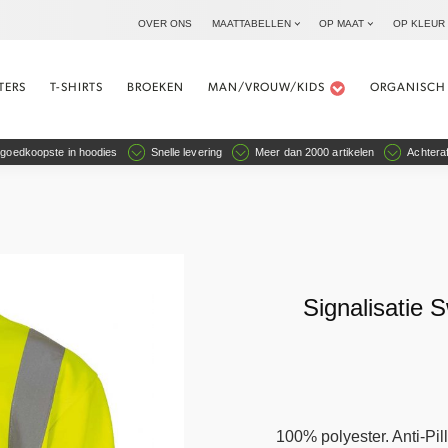
OVER ONS
MAATTABELLEN
OP MAAT
OP KLEUR
TERS
T-SHIRTS
BROEKEN
MAN/VROUW/KIDS
ORGANISCH
goedkoopste in hoodies
Snelle levering
Meer dan 2000 artikelen
Achteraf
Signalisatie S
100% polyester. Anti-Pil