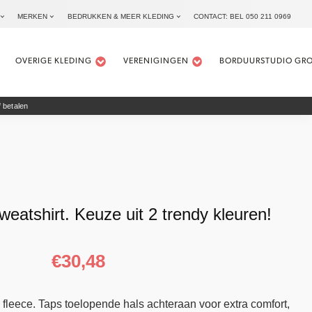
MERKEN
BEDRUKKEN & MEER KLEDING
CONTACT: BEL 050 211 0969
OVERIGE KLEDING
VERENIGINGEN
BORDUURSTUDIO GR
 betalen
weatshirt. Keuze uit 2 trendy kleuren!
€
30,48
l fleece. Taps toelopende hals achteraan voor extra comfort,