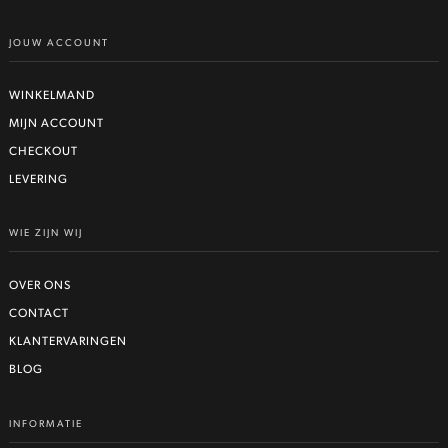
op
de
JOUW ACCOUNT
productpagina
WINKELMAND
MIJN ACCOUNT
CHECKOUT
LEVERING
WIE ZIJN WIJ
OVER ONS
CONTACT
KLANTERVARINGEN
BLOG
INFORMATIE