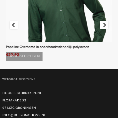
Popeline Overhemd in onderhoudsvriendelijk polykatoen
K2
€
22,92
€
2
OPTIES SELECTEREN
O
Dit
product
heeft
WEBSHOP GEGEVENS
meerdere
variaties.
Deze
HOODIE-BEDRUKKEN.NL
optie
FLORAKADE 52
kan
9713ZC GRONINGEN
gekozen
worden
INFO@101PROMOTIONS.NL