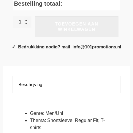
Bestelling totaal:
Sportshirt
TOEVOEGEN AAN
Sol's
WINKELWAGEN
Sporty
Man
Verkrijgbaar.
✓ Bedrukkking nodig? mail info@101promotions.nl
Beschikbaar
in
16
mooie
kleuren!
aantal
Beschrijving
Genre: Men/Uni
Thema: Shortsleeve, Regular Fit, T-
shirts