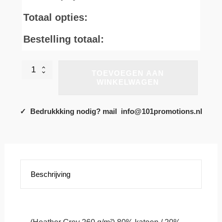
Totaal opties:
Bestelling totaal:
Classic
TOEVOEGEN AAN
Elasticated
WINKELWAGEN
Cuff
Jog
Pants.
✓ Bedrukkking nodig? mail info@101promotions.nl
Keuze
uit
4
trendy
kleuren!
aantal
Beschrijving