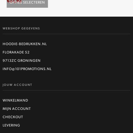
€
22,92
€
2
OPTIES SELECTEREN
O
Dit
product
heeft
WEBSHOP GEGEVENS
meerdere
variaties.
Deze
HOODIE-BEDRUKKEN.NL
optie
FLORAKADE 52
kan
9713ZC GRONINGEN
gekozen
worden
INFO@101PROMOTIONS.NL
op
de
JOUW ACCOUNT
productpagina
WINKELMAND
MIJN ACCOUNT
CHECKOUT
LEVERING