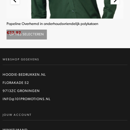
Popeline Overhemd in onderhoudsvriendelijk polykatoen
K2
€
22,92
€
2
OPTIES SELECTEREN
O
Dit
product
heeft
WEBSHOP GEGEVENS
meerdere
variaties.
Deze
HOODIE-BEDRUKKEN.NL
optie
FLORAKADE 52
kan
9713ZC GRONINGEN
gekozen
worden
INFO@101PROMOTIONS.NL
op
de
JOUW ACCOUNT
productpagina