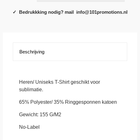
HD-
T
✓ Bedrukkking nodig? mail info@101promotions.nl
Heren,
Sublimatie
T-
Shirt
Voor
Heren
aantal
Beschrijving
Heren/ Uniseks T-Shirt geschikt voor
sublimatie.
65% Polyester/ 35% Ringgesponnen katoen
Gewicht: 155 G/M2
No-Label