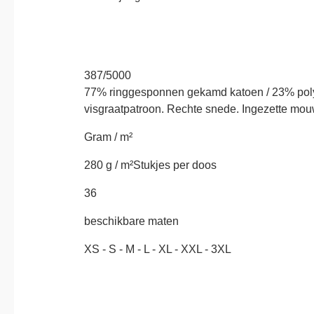
387/5000
77% ringgesponnen gekamd katoen / 23% polye
visgraatpatroon.
Rechte snede.
Ingezette mou
Gram / m²
280 g / m²
Stukjes per doos
36
beschikbare maten
XS - S - M - L - XL - XXL - 3XL