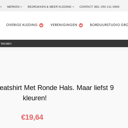
MERKEN
BEDRUKKEN & MEER KLEDING
CONTACT: BEL 050 211 0969
OVERIGE KLEDING
VERENIGINGEN
BORDUURSTUDIO GR
 betalen
atshirt Met Ronde Hals. Maar liefst 9
kleuren!
€
19,64