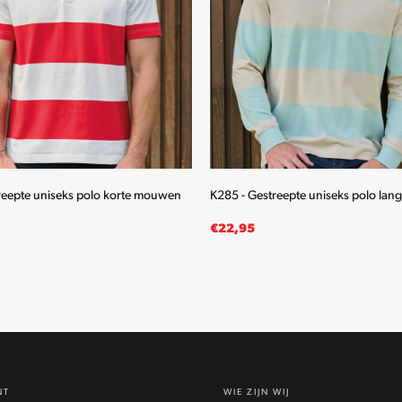
reepte uniseks polo korte mouwen
K285 - Gestreepte uniseks polo la
€
22,95
LECTEREN
OPTIES SELECTEREN
Dit
Dit
product
product
heeft
heeft
meerdere
meerdere
NT
WIE ZIJN WIJ
variaties.
variaties.