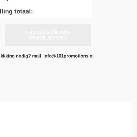
ling totaal:
TOEVOEGEN AAN
WINKELWAGEN
kkking nodig? mail info@101promotions.nl