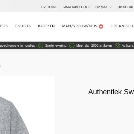
OVER ONS
MAATTABELLEN
OP MAAT
OP KLEUR
TERS
T-SHIRTS
BROEKEN
MAN/VROUW/KIDS
ORGANISCH
goedkoopste in hoodies
Snelle levering
Meer dan 2000 artikelen
Achteraf
!
Authentiek Swe