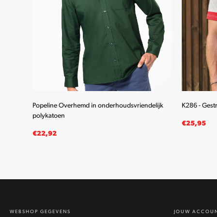
wen
Popeline Overhemd in onderhoudsvriendelijk
K286 - Gest
polykatoen
€
25,95
€
22,92
OPTIES SELECTEREN
OPTIES SE
Dit
product
heeft
meerdere
WEBSHOP GEGEVENS
JOUW ACCOU
variaties.