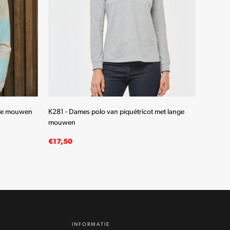
nge mouwen
K281 - Dames polo van piquétricot met lange
K280 - 
mouwen
mouwe
€
17,50
€
19,5
OPTIES SELECTEREN
OPTIE
Dit
product
heeft
meerdere
INFORMATIE
variaties.