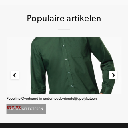
Populaire artikelen
Popeline Overhemd in onderhoudsvriendelijk polykatoen
K2
€
22,92
€
2
OPTIES SELECTEREN
O
Dit
product