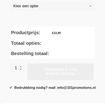
Productprijs:
€
22,95
Totaal opties:
Bestelling totaal:
RU208M
TOEVOEGEN AAN
-
WINKELWAGEN
Omkeerbare
sweater
Pure
✓ Bedrukkking nodig? mail info@101promotions.nl
Organic
aantal