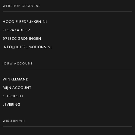
heeft
WEBSHOP GEGEVENS
meerdere
variaties.
Deze
HOODIE-BEDRUKKEN.NL
optie
FLORAKADE 52
kan
9713ZC GRONINGEN
gekozen
worden
INFO@101PROMOTIONS.NL
op
de
JOUW ACCOUNT
productpagina
WINKELMAND
MIJN ACCOUNT
CHECKOUT
LEVERING
WIE ZIJN WIJ