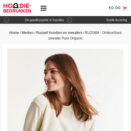
€
0,00
De goedkoopste in hoodies
Snelle levering
Home
/
Merken
/
Russell hoodies en sweaters
/ RU208M - Omkeerbare
sweater Pure Organic