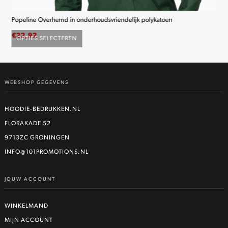
Popeline Overhemd in onderhoudsvriendelijk polykatoen
K2
€
22,92
€
2
OPTIES SELECTEREN
O
Dit
product
heeft
WEBSHOP GEGEVENS
meerdere
variaties.
Deze
HOODIE-BEDRUKKEN.NL
optie
FLORAKADE 52
kan
9713ZC GRONINGEN
gekozen
worden
INFO@101PROMOTIONS.NL
op
de
JOUW ACCOUNT
productpagina
WINKELMAND
MIJN ACCOUNT