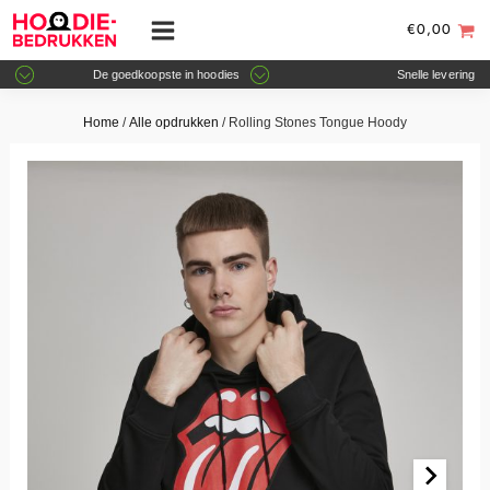
€
0,00
De goedkoopste in hoodies
Snelle levering
Home
/
Alle opdrukken
/ Rolling Stones Tongue Hoody