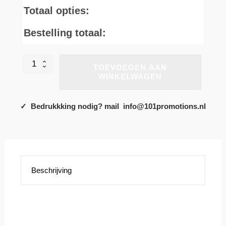
Totaal opties:
Bestelling totaal:
Rolling
TOEVOEGEN AAN
Stones
WINKELWAGEN
Tongue
Hoody
aantal
✓ Bedrukkking nodig? mail info@101promotions.nl
Beschrijving