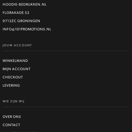
Deze
HOODIE-BEDRUKKEN.NL
optie
FLORAKADE 52
kan
9713ZC GRONINGEN
gekozen
worden
INFO@101PROMOTIONS.NL
op
de
JOUW ACCOUNT
productpagina
WINKELMAND
MIJN ACCOUNT
CHECKOUT
LEVERING
WIE ZIJN WIJ
OVER ONS
CONTACT