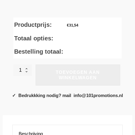
Productprijs:
€
31,54
Totaal opties:
Bestelling totaal:
Slagersjas.
TOEVOEGEN AAN
In
WINKELWAGEN
een
mooie
kleur
✓ Bedrukkking nodig? mail info@101promotions.nl
verkrijgbaar!
aantal
Beschrijving