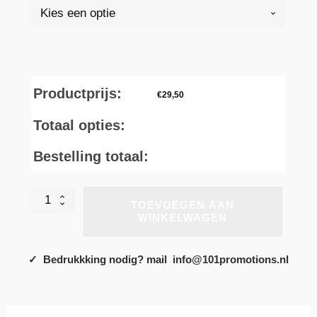
Productprijs:
€
29,50
Totaal opties:
Bestelling totaal:
PA429
TOEVOEGEN AAN
-
WINKELWAGEN
Rugbypolo
met
lange
✓ Bedrukkking nodig? mail info@101promotions.nl
mouwen
aantal