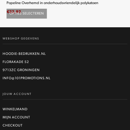
Popeline Overhemd in onderhoudsvriendelijk polykatoen
K2
€
22,92
€
2
OPTIES SELECTEREN
O
Dit
product
heeft
WEBSHOP GEGEVENS
meerdere
variaties.
Deze
HOODIE-BEDRUKKEN.NL
optie
FLORAKADE 52
kan
9713ZC GRONINGEN
gekozen
worden
INFO@101PROMOTIONS.NL
op
de
JOUW ACCOUNT
productpagina
WINKELMAND
MIJN ACCOUNT
CHECKOUT