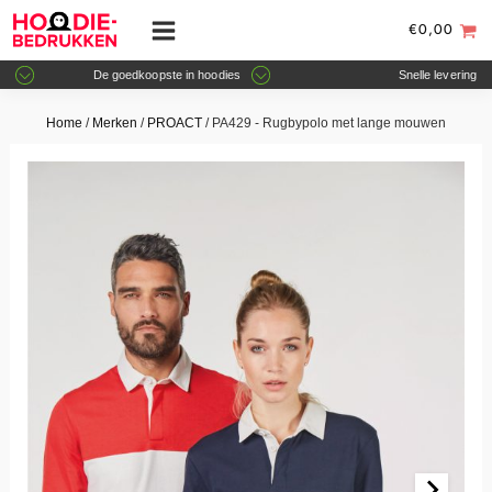
€
0,00
De goedkoopste in hoodies
Snelle levering
Home
/
Merken
/
PROACT
/ PA429 - Rugbypolo met lange mouwen