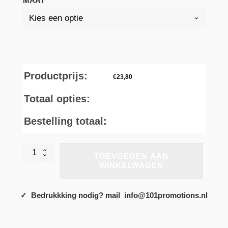
MAAT
Productprijs:
€
23,80
Totaal opties:
Bestelling totaal:
LUSAKA
TOEVOEGEN AAN
RE-
WINKELWAGEN
GEN
HOODIE
aantal
✓ Bedrukkking nodig? mail info@101promotions.nl