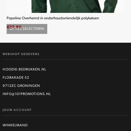
Popeline Overhemd in onderhoudsvriendelijk polykatoen
K2
€
22,92
€
2
OPTIES SELECTEREN
O
Dit
product
heeft
WEBSHOP GEGEVENS
meerdere
variaties.
Deze
HOODIE-BEDRUKKEN.NL
optie
FLORAKADE 52
kan
9713ZC GRONINGEN
gekozen
worden
INFO@101PROMOTIONS.NL
op
de
JOUW ACCOUNT
productpagina
WINKELMAND