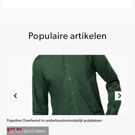
Populaire artikelen
Popeline Overhemd in onderhoudsvriendelijk polykatoen
K2
€
22,92
€
2
OPTIES SELECTEREN
O