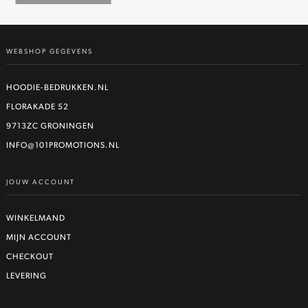
Dit
product
heeft
WEBSHOP GEGEVENS
meerdere
variaties.
Deze
HOODIE-BEDRUKKEN.NL
optie
FLORAKADE 52
kan
9713ZC GRONINGEN
gekozen
worden
INFO@101PROMOTIONS.NL
op
de
JOUW ACCOUNT
productpagina
WINKELMAND
MIJN ACCOUNT
CHECKOUT
LEVERING