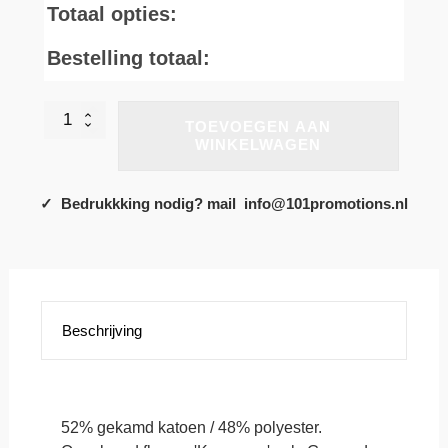
Totaal opties:
Bestelling totaal:
Hooded
TOEVOEGEN AAN
Sweater
WINKELWAGEN
Met
Rits.
Keuze
✓ Bedrukkking nodig? mail info@101promotions.nl
uit
4
trendy
kleuren!
aantal
Beschrijving
52% gekamd katoen / 48% polyester.