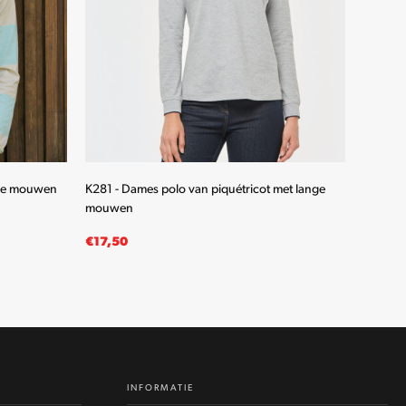
nge mouwen
K281 - Dames polo van piquétricot met lange
K280 - 
mouwen
mouwe
€
17,50
€
19,5
OPTIES SELECTEREN
OPTIE
Dit
product
heeft
meerdere
INFORMATIE
variaties.