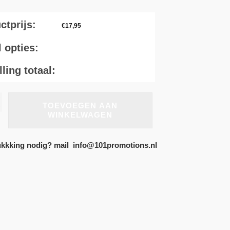
ctprijs:
€
17,95
l opties:
ling totaal:
TOEVOEGEN AAN
WINKELWAGEN
ater
kkking nodig? mail info@101promotions.nl
ende