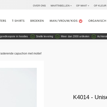
OVER ONS
MAATTABELLEN
OP MAAT
OP KLEUR
TERS
T-SHIRTS
BROEKEN
MAN/VROUW/KIDS
ORGANISCH
goedkoopste in hoodies
Snelle levering
Meer dan 2000 artikelen
Achteraf
trasterende capuchon met motief
K4014 - Unis