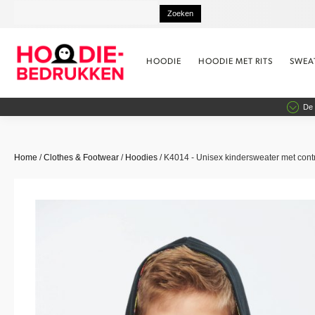
HOODIE
HOODIE MET RITS
SWEA
De 
Home
/
Clothes & Footwear
/
Hoodies
/ K4014 - Unisex kindersweater met con