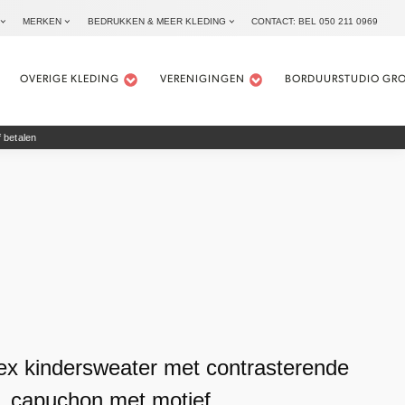
MERKEN
BEDRUKKEN & MEER KLEDING
CONTACT: BEL 050 211 0969
OVERIGE KLEDING
VERENIGINGEN
BORDUURSTUDIO GR
 betalen
ex kindersweater met contrasterende
capuchon met motief