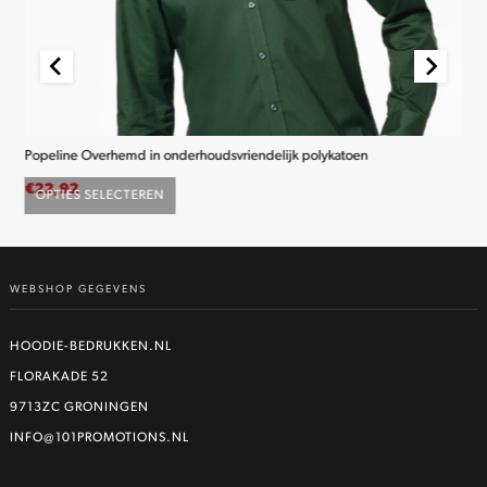
Popeline Overhemd in onderhoudsvriendelijk polykatoen
K2
€
22,92
€
2
OPTIES SELECTEREN
O
Dit
product
heeft
WEBSHOP GEGEVENS
meerdere
variaties.
Deze
HOODIE-BEDRUKKEN.NL
optie
FLORAKADE 52
kan
9713ZC GRONINGEN
gekozen
worden
INFO@101PROMOTIONS.NL
op