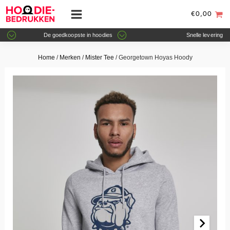
€
0,00
De goedkoopste in hoodies
Snelle levering
Home
/
Merken
/
Mister Tee
/ Georgetown Hoyas Hoody