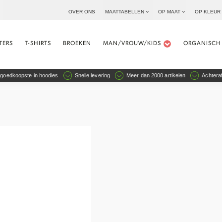
OVER ONS
MAATTABELLEN
OP MAAT
OP KLEUR
TERS
T-SHIRTS
BROEKEN
MAN/VROUW/KIDS
ORGANISCH
goedkoopste in hoodies
Snelle levering
Meer dan 2000 artikelen
Achteraf