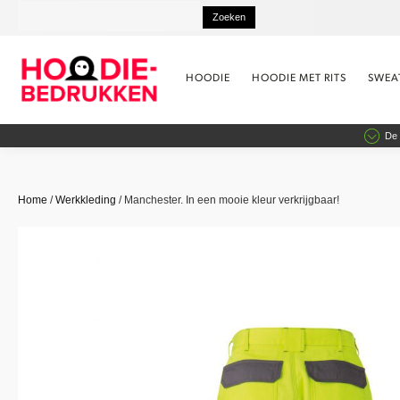
HOODIE
HOODIE MET RITS
SWEA
De 
Home
/
Werkkleding
/ Manchester. In een mooie kleur verkrijgbaar!