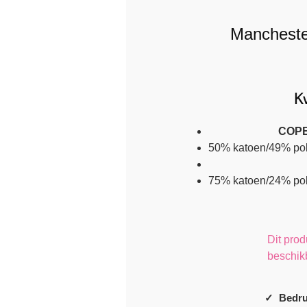
Manchester
Kw
COPE
50% katoen/49% pol
75% katoen/24% pol
Dit prod
beschik
✓ Bedru