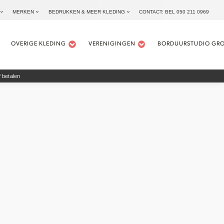
MERKEN
BEDRUKKEN & MEER KLEDING
CONTACT: BEL 050 211 0969
OVERIGE KLEDING
VERENIGINGEN
BORDUURSTUDIO GR
 betalen