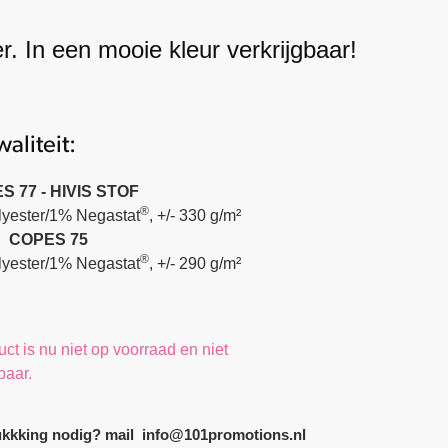
. In een mooie kleur verkrijgbaar!
aliteit:
S 77 - HIVIS STOF
®
yester/1% Negastat
, +/- 330 g/m²
COPES 75
®
yester/1% Negastat
, +/- 290 g/m²
uct is nu niet op voorraad en niet
baar.
kkking nodig? mail info@101promotions.nl