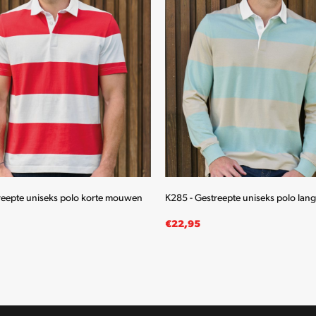
reepte uniseks polo korte mouwen
K285 - Gestreepte uniseks polo la
€
22,95
LECTEREN
OPTIES SELECTEREN
Dit
Dit
product
product