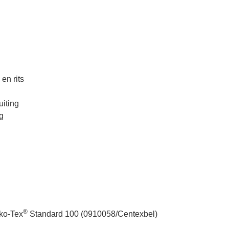
en rits
uiting
g
®
eko-Tex
Standard 100 (0910058/Centexbel)