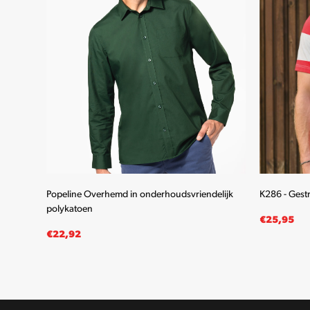
wen
Popeline Overhemd in onderhoudsvriendelijk
K286 - Gest
polykatoen
€
25,95
€
22,92
OPTIES SELECTEREN
OPTIES SE
Dit
product