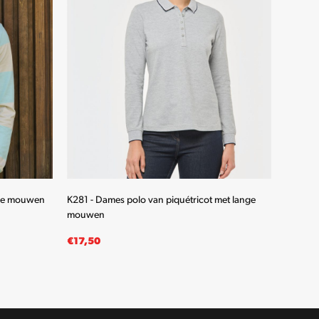
nge mouwen
K281 - Dames polo van piquétricot met lange
K280 - 
mouwen
mouwe
€
17,50
€
19,5
OPTIES SELECTEREN
OPTIE
Dit
product