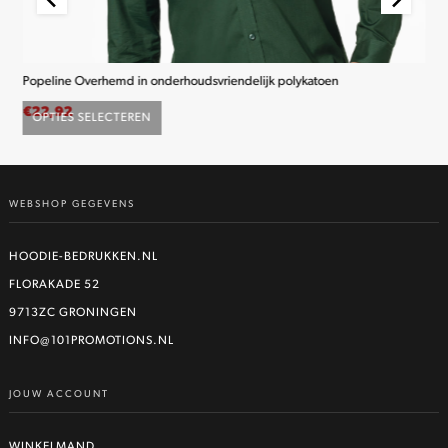
Popeline Overhemd in onderhoudsvriendelijk polykatoen
K2
€
22,92
€
2
OPTIES SELECTEREN
O
Dit
product
heeft
WEBSHOP GEGEVENS
meerdere
variaties.
Deze
HOODIE-BEDRUKKEN.NL
optie
FLORAKADE 52
kan
9713ZC GRONINGEN
gekozen
worden
INFO@101PROMOTIONS.NL
op
de
JOUW ACCOUNT
productpagina
WINKELMAND