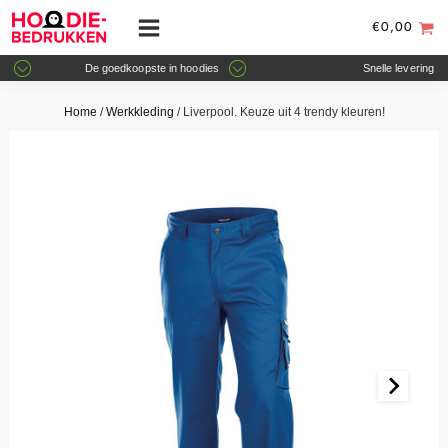
€
0,00
De goedkoopste in hoodies
Snelle levering
Home
/
Werkkleding
/ Liverpool. Keuze uit 4 trendy kleuren!