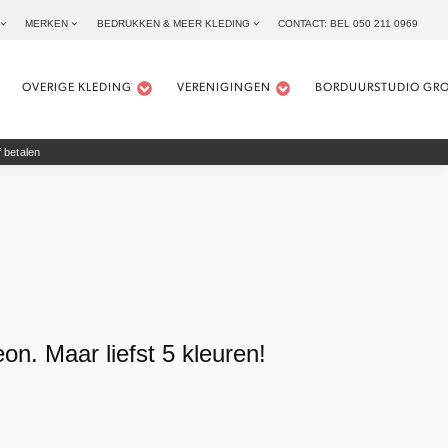
MERKEN
BEDRUKKEN & MEER KLEDING
CONTACT: BEL 050 211 0969
OVERIGE KLEDING
VERENIGINGEN
BORDUURSTUDIO GR
 betalen
on. Maar liefst 5 kleuren!