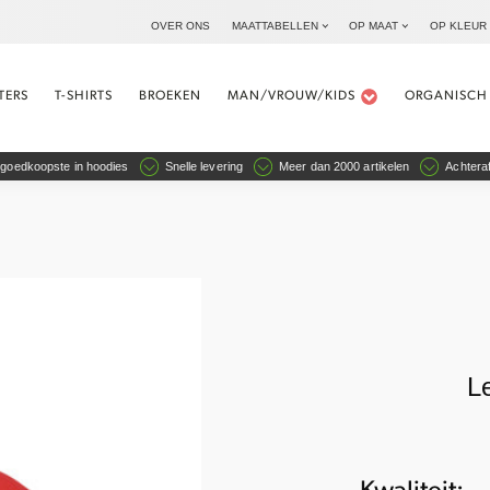
OVER ONS
MAATTABELLEN
OP MAAT
OP KLEUR
TERS
T-SHIRTS
BROEKEN
MAN/VROUW/KIDS
ORGANISCH
goedkoopste in hoodies
Snelle levering
Meer dan 2000 artikelen
Achteraf
Le