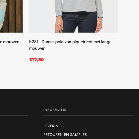
nge mouwen
K281 - Dames polo van piquétricot met lange
K280 - 
mouwen
mouwe
€
17,50
€
19,5
OPTIES SELECTEREN
OPTIE
Dit
product
heeft
meerdere
INFORMATIE
variaties.
Deze
optie
LEVERING
kan
RETOUREN EN SAMPLES
gekozen