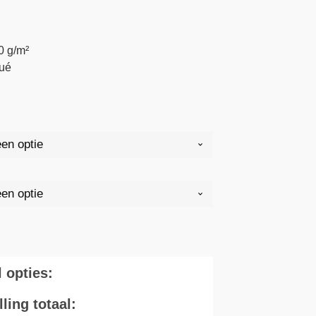
0 g/m²
qué
l opties:
ling totaal: