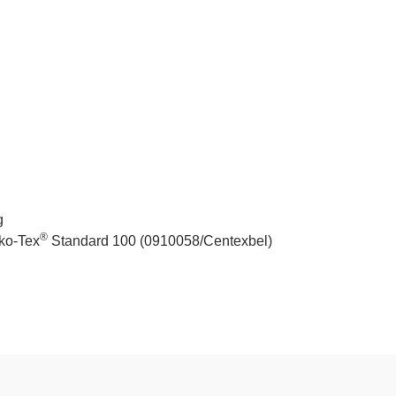
g
®
eko-Tex
Standard 100 (0910058/Centexbel)