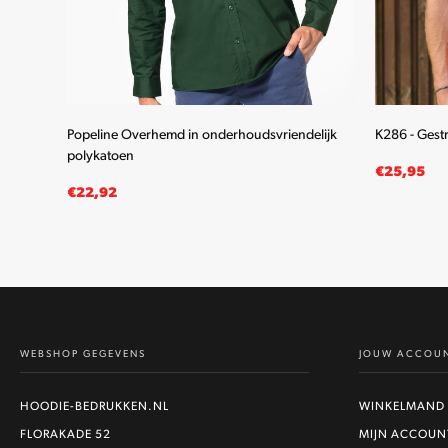
wen
Popeline Overhemd in onderhoudsvriendelijk
K286 - Gest
polykatoen
€
25,95
€
22,92
OPTIES SELECTEREN
OPTIES SE
Dit
product
heeft
meerdere
WEBSHOP GEGEVENS
JOUW ACCOU
variaties.
Deze
optie
HOODIE-BEDRUKKEN.NL
WINKELMAND
kan
FLORAKADE 52
MIJN ACCOUN
gekozen