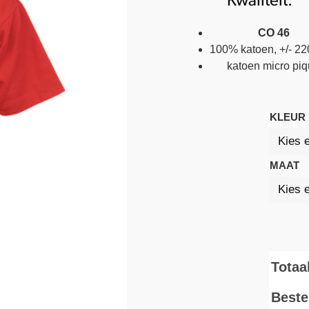
Kwaliteit:
CO 46
100% katoen, +/- 22
katoen micro pi
KLEUR
MAAT
Totaa
Bestel