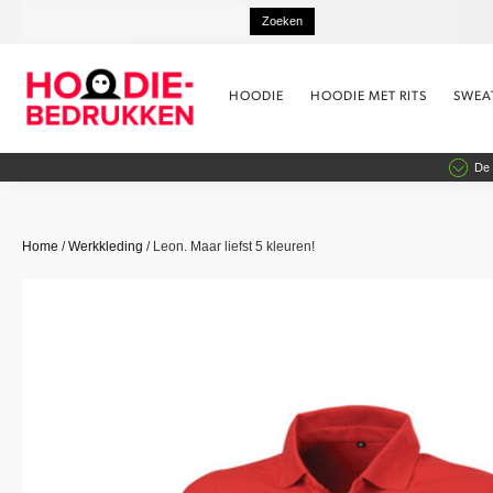
HOODIE
HOODIE MET RITS
SWEA
De 
Home
/
Werkkleding
/ Leon. Maar liefst 5 kleuren!