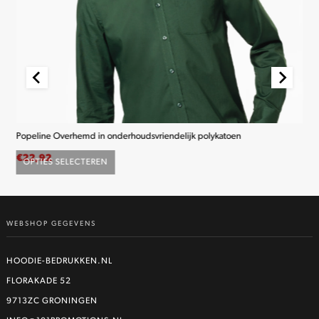
Popeline Overhemd in onderhoudsvriendelijk polykatoen
K2
€
22,92
€
2
OPTIES SELECTEREN
O
Dit
product
heeft
WEBSHOP GEGEVENS
meerdere
variaties.
Deze
HOODIE-BEDRUKKEN.NL
optie
FLORAKADE 52
kan
9713ZC GRONINGEN
gekozen