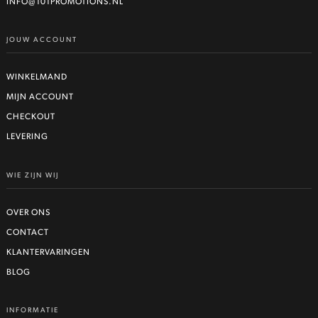
worden
INFO@101PROMOTIONS.NL
op
de
JOUW ACCOUNT
productpagina
WINKELMAND
MIJN ACCOUNT
CHECKOUT
LEVERING
WIE ZIJN WIJ
OVER ONS
CONTACT
KLANTERVARINGEN
BLOG
INFORMATIE