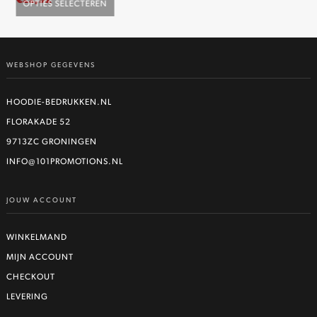
€
22,92
€
2
OPTIES SELECTEREN
O
Dit
product
heeft
WEBSHOP GEGEVENS
meerdere
variaties.
Deze
HOODIE-BEDRUKKEN.NL
optie
FLORAKADE 52
kan
9713ZC GRONINGEN
gekozen
worden
INFO@101PROMOTIONS.NL
op
de
JOUW ACCOUNT
productpagina
WINKELMAND
MIJN ACCOUNT
CHECKOUT
LEVERING