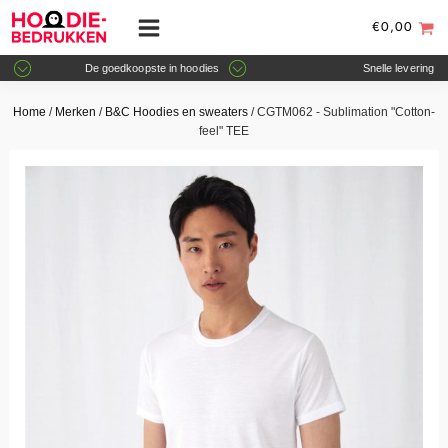
€
0,00
De goedkoopste in hoodies
Snelle levering
Home
/
Merken
/
B&C Hoodies en sweaters
/ CGTM062 - Sublimation "Cotton-
feel" TEE