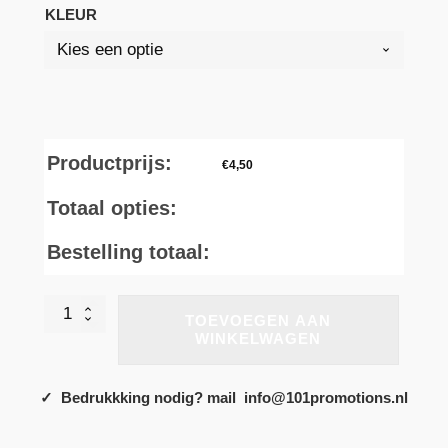
KLEUR
Productprijs:
€
4,50
Totaal opties:
Bestelling totaal:
CGTM062
TOEVOEGEN AAN
-
WINKELWAGEN
Sublimation
"Cotton-
feel"
✓ Bedrukkking nodig? mail info@101promotions.nl
TEE
aantal