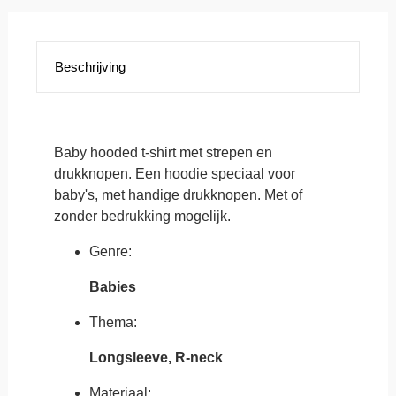
Baby
Mantis
Hoodie
Striped
Beschrijving
Hooded
T
Organic
(8768).
2
kleuruitvoeringen
Baby hooded t-shirt met strepen en
mogelijk!
drukknopen. Een hoodie speciaal voor
aantal
baby's, met handige drukknopen. Met of
zonder bedrukking mogelijk.
Genre:
Babies
Thema:
Longsleeve, R-neck
Materiaal: