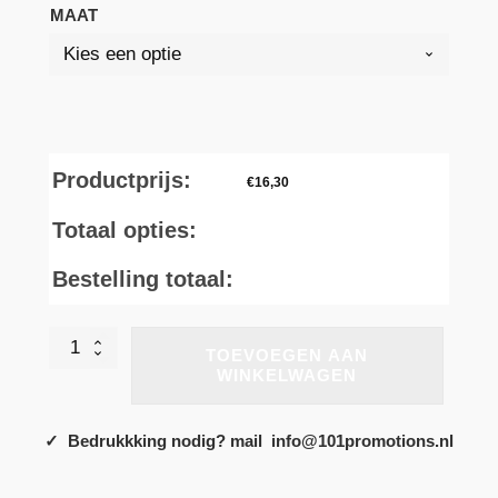
MAAT
Productprijs:
€
16,30
Totaal opties:
Bestelling totaal:
Mantis
TOEVOEGEN AAN
hoodies
WINKELWAGEN
en
sweaters
Mantis
✓ Bedrukkking nodig? mail info@101promotions.nl
Hoodies
En
Sweaters