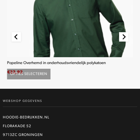
Popeline Overhemd in onderhoudsvriendelijk polykatoen
K2
€
22,92
€
2
OPTIES SELECTEREN
O
Dit
product
heeft
WEBSHOP GEGEVENS
meerdere
variaties.
Deze
HOODIE-BEDRUKKEN.NL
optie
FLORAKADE 52
kan
9713ZC GRONINGEN
gekozen