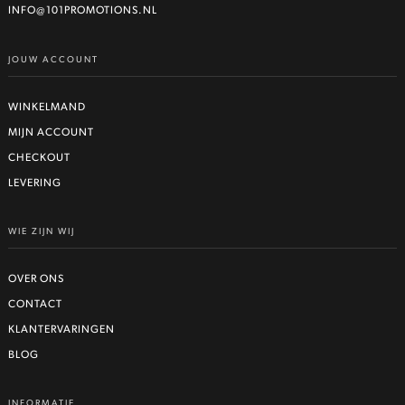
worden
INFO@101PROMOTIONS.NL
op
de
JOUW ACCOUNT
productpagina
WINKELMAND
MIJN ACCOUNT
CHECKOUT
LEVERING
WIE ZIJN WIJ
OVER ONS
CONTACT
KLANTERVARINGEN
BLOG
INFORMATIE