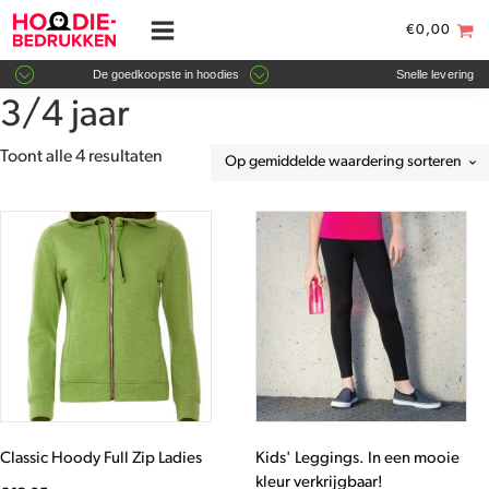
€
0,00
De goedkoopste in hoodies
Snelle levering
3/4 jaar
Gesorteerd
Toont alle 4 resultaten
op
gemiddelde
Dit
Dit
waardering
product
product
heeft
heeft
meerdere
meerdere
variaties.
variaties.
Deze
Deze
optie
optie
kan
kan
gekozen
gekozen
worden
worden
Classic Hoody Full Zip Ladies
Kids' Leggings. In een mooie
op
op
kleur verkrijgbaar!
de
de