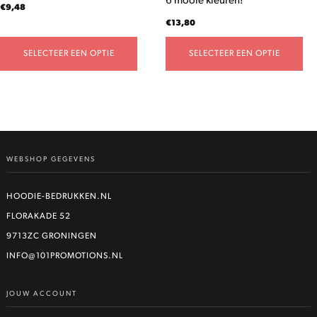
6 mooie kleuren!
productpagina
productpagina
€
9,48
€
13,80
SELECTEER EEN OPTIE
SELECTEER EEN OPTIE
WEBSHOP GEGEVENS
HOODIE-BEDRUKKEN.NL
FLORAKADE 52
9713ZC GRONINGEN
INFO@101PROMOTIONS.NL
JOUW ACCOUNT