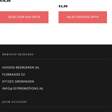
€
16,50
productpagina
productpagina
€
3,50
SELECTEER EEN OPTIE
SELECTEER EEN OPTIE
WEBSHOP GEGEVENS
HOODIE-BEDRUKKEN.NL
FLORAKADE 52
9713ZC GRONINGEN
INFO@101PROMOTIONS.NL
JOUW ACCOUNT