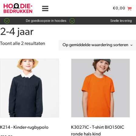
€
0,00
De goedkoopste in hoodies
Snelle levering
2-4 jaar
Gesorteerd
Toont alle 2 resultaten
op
gemiddelde
Dit
Dit
waardering
product
product
heeft
heeft
meerdere
meerdere
variaties.
variaties.
Deze
Deze
optie
optie
kan
kan
gekozen
gekozen
worden
worden
K214 - Kinder-rugbypolo
K3027IC - T-shirt BIO150IC
op
op
ronde hals kind
de
de