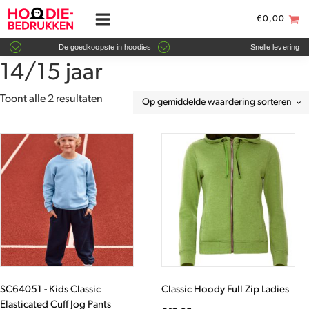
€
0,00
De goedkoopste in hoodies
Snelle levering
14/15 jaar
Gesorteerd
Toont alle 2 resultaten
op
gemiddelde
Dit
Dit
waardering
product
product
heeft
heeft
meerdere
meerdere
variaties.
variaties.
Deze
Deze
optie
optie
kan
kan
gekozen
gekozen
worden
worden
SC64051 - Kids Classic
Classic Hoody Full Zip Ladies
op
op
Elasticated Cuff Jog Pants
de
de