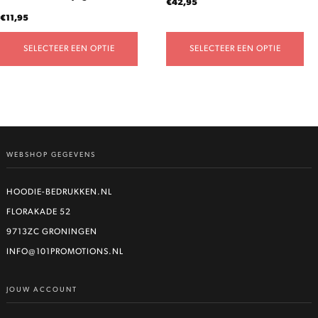
€
42,95
productpagina
productpagina
€
11,95
SELECTEER EEN OPTIE
SELECTEER EEN OPTIE
WEBSHOP GEGEVENS
HOODIE-BEDRUKKEN.NL
FLORAKADE 52
9713ZC GRONINGEN
INFO@101PROMOTIONS.NL
JOUW ACCOUNT