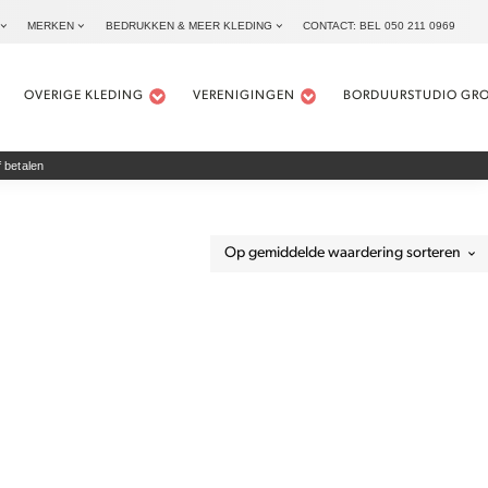
MERKEN
BEDRUKKEN & MEER KLEDING
CONTACT: BEL 050 211 0969
OVERIGE KLEDING
VERENIGINGEN
BORDUURSTUDIO GR
 betalen