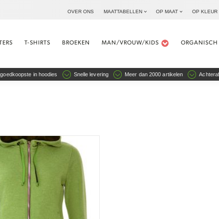
OVER ONS
MAATTABELLEN
OP MAAT
OP KLEUR
TERS
T-SHIRTS
BROEKEN
MAN/VROUW/KIDS
ORGANISCH
goedkoopste in hoodies
Snelle levering
Meer dan 2000 artikelen
Achteraf