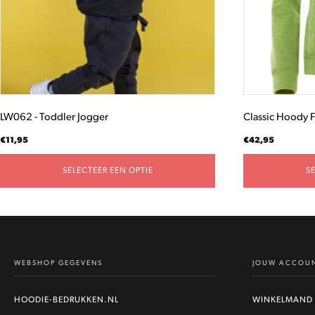
gekozen
gekozen
worden
worden
op
op
de
de
productpagina
productpagina
LW062 - Toddler Jogger
Classic Hoody F
€
11,95
€
42,95
SELECTEER EEN OPTIE
S
WEBSHOP GEGEVENS
JOUW ACCOU
HOODIE-BEDRUKKEN.NL
WINKELMAND