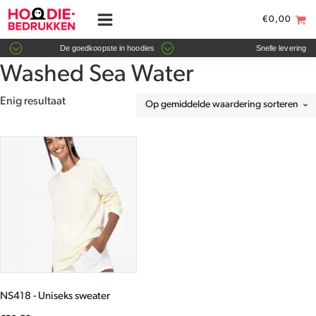
€
0,00
De goedkoopste in hoodies
Snelle levering
Washed Sea Water
Enig resultaat
Dit
product
heeft
meerdere
variaties.
Deze
optie
kan
gekozen
worden
NS418 - Uniseks sweater
op
de