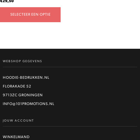
€
29,50
productpagina
SELECTEER EEN OPTIE
WEBSHOP GEGEVENS
HOODIE-BEDRUKKEN.NL
FLORAKADE 52
9713ZC GRONINGEN
INFO@101PROMOTIONS.NL
JOUW ACCOUNT
WINKELMAND