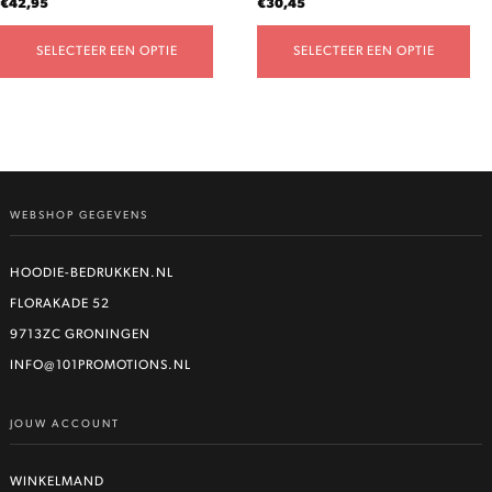
€
42,95
€
30,45
productpagina
productpagina
SELECTEER EEN OPTIE
SELECTEER EEN OPTIE
WEBSHOP GEGEVENS
HOODIE-BEDRUKKEN.NL
FLORAKADE 52
9713ZC GRONINGEN
INFO@101PROMOTIONS.NL
JOUW ACCOUNT
WINKELMAND