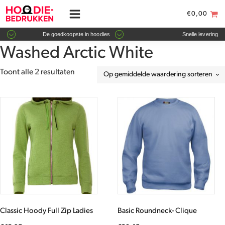
€
0,00
De goedkoopste in hoodies
Snelle levering
Washed Arctic White
Gesorteerd
Toont alle 2 resultaten
op
gemiddelde
Dit
Dit
waardering
product
product
heeft
heeft
meerdere
meerdere
variaties.
variaties.
Deze
Deze
optie
optie
kan
kan
gekozen
gekozen
worden
worden
Classic Hoody Full Zip Ladies
Basic Roundneck- Clique
op
op
de
de