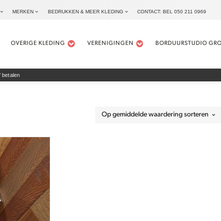
MERKEN
BEDRUKKEN & MEER KLEDING
CONTACT: BEL 050 211 0969
OVERIGE KLEDING
VERENIGINGEN
BORDUURSTUDIO GR
 betalen