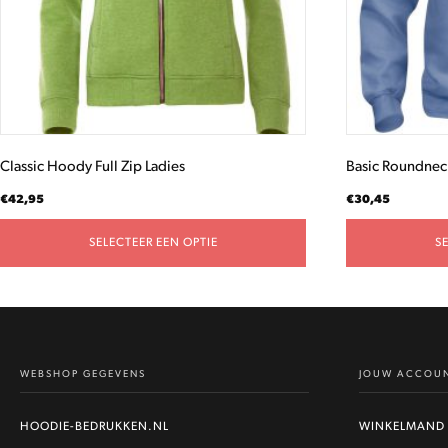
gekozen
gekozen
worden
worden
op
op
de
de
productpagina
productpagina
Classic Hoody Full Zip Ladies
Basic Roundnec
€
42,95
€
30,45
SELECTEER EEN OPTIE
S
WEBSHOP GEGEVENS
JOUW ACCOU
HOODIE-BEDRUKKEN.NL
WINKELMAND