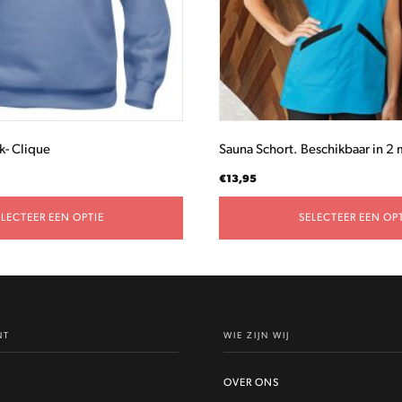
gekozen
worden
op
de
productpagina
k- Clique
Sauna Schort. Beschikbaar in 2 
€
13,95
ELECTEER EEN OPTIE
SELECTEER EEN OPT
NT
WIE ZIJN WIJ
OVER ONS