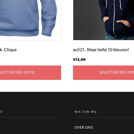
gekozen
worden
op
de
productpagina
k- Clique
av521. Maar liefst 10 kleuren!
€
12,60
ELECTEER EEN OPTIE
SELECTEER EEN OPT
NT
WIE ZIJN WIJ
OVER ONS