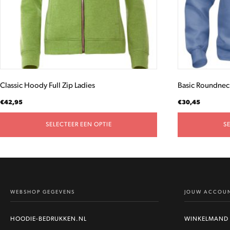
gekozen
gekozen
worden
worden
op
op
de
de
productpagina
productpagina
Classic Hoody Full Zip Ladies
Basic Roundnec
€
42,95
€
30,45
SELECTEER EEN OPTIE
S
WEBSHOP GEGEVENS
JOUW ACCOU
HOODIE-BEDRUKKEN.NL
WINKELMAND