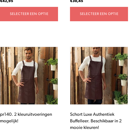
€
42,95
€
30,45
productpagina
productpagina
SELECTEER EEN OPTIE
SELECTEER EEN OPTIE
Dit
product
heeft
meerdere
variaties.
Deze
optie
kan
gekozen
worden
pr140. 2 kleuruitvoeringen
Schort Luxe Authentiek
op
mogelijk!
Buffelleer. Beschikbaar in 2
de
mooie kleuren!
productpagina