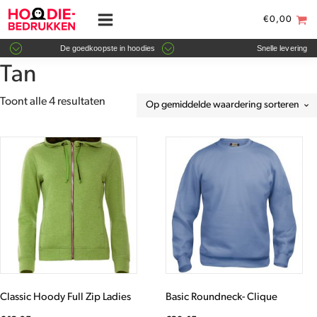
€
0,00
De goedkoopste in hoodies
Snelle levering
Tan
Gesorteerd
Toont alle 4 resultaten
op
gemiddelde
Dit
Dit
waardering
product
product
heeft
heeft
meerdere
meerdere
variaties.
variaties.
Deze
Deze
optie
optie
kan
kan
gekozen
gekozen
worden
worden
Classic Hoody Full Zip Ladies
Basic Roundneck- Clique
op
op
de
de