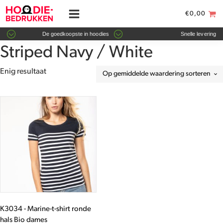
€
0,00
De goedkoopste in hoodies
Snelle levering
Striped Navy / White
Enig resultaat
Dit
product
heeft
meerdere
variaties.
Deze
optie
kan
gekozen
worden
K3034 - Marine-t-shirt ronde
op
hals Bio dames
de