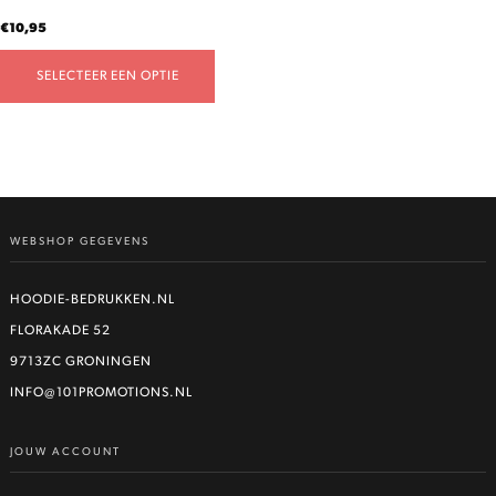
productpagina
€
10,95
SELECTEER EEN OPTIE
WEBSHOP GEGEVENS
HOODIE-BEDRUKKEN.NL
FLORAKADE 52
9713ZC GRONINGEN
INFO@101PROMOTIONS.NL
JOUW ACCOUNT