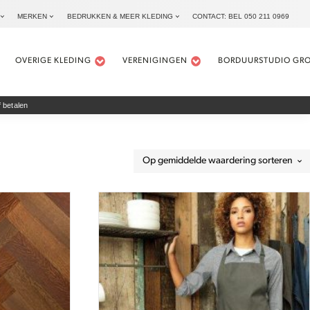
MERKEN
BEDRUKKEN & MEER KLEDING
CONTACT: BEL 050 211 0969
OVERIGE KLEDING
VERENIGINGEN
BORDUURSTUDIO GR
 betalen
Dit
product
heeft
meerdere
variaties.
Deze
optie
kan