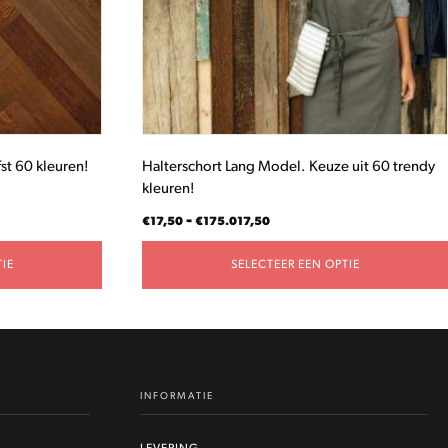
gekozen
worden
op
de
productpagina
st 60 kleuren!
Halterschort Lang Model. Keuze uit 60 trendy
kleuren!
Prijsklasse:
-
€
17,50
€
175.017,50
€17,50
IE
SELECTEER EEN OPTIE
tot
€175.017,50
INFORMATIE