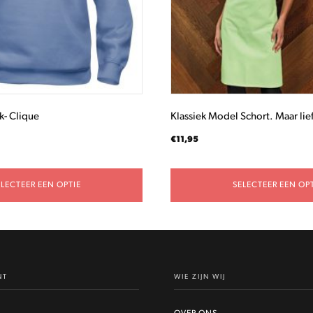
gekozen
worden
op
de
productpagina
k- Clique
Klassiek Model Schort. Maar lief
€
11,95
ELECTEER EEN OPTIE
SELECTEER EEN OPT
NT
WIE ZIJN WIJ