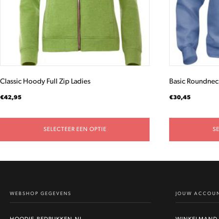
gekozen
gekozen
worden
worden
op
op
de
de
productpagina
productpagina
Classic Hoody Full Zip Ladies
Basic Roundnec
€
42,95
€
30,45
SELECTEER EEN OPTIE
S
WEBSHOP GEGEVENS
JOUW ACCOU