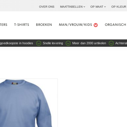
OVER ONS
MAATTABELLEN
OP MAAT
OP KLEUR
TERS
T-SHIRTS
BROEKEN
MAN/VROUW/KIDS
ORGANISCH
goedkoopste in hoodies
Snelle levering
Meer dan 2000 artikelen
Achteraf