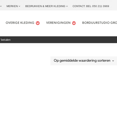
MERKEN
BEDRUKKEN & MEER KLEDING
CONTACT: BEL 050 211 0969
OVERIGE KLEDING
VERENIGINGEN
BORDUURSTUDIO GR
 betalen