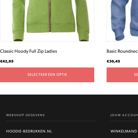
gekozen
gekozen
worden
worden
op
op
de
de
productpagina
productpagina
Classic Hoody Full Zip Ladies
Basic Roundnec
€
42,95
€
30,45
SELECTEER EEN OPTIE
S
WEBSHOP GEGEVENS
JOUW ACCOU
HOODIE-BEDRUKKEN.NL
WINKELMAND