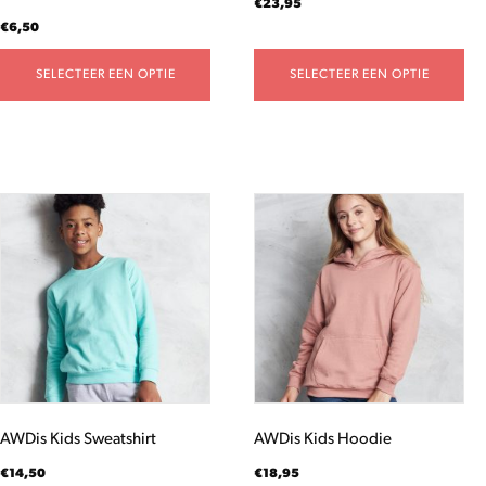
€
23,95
productpagina
productpagina
€
6,50
SELECTEER EEN OPTIE
SELECTEER EEN OPTIE
Dit
Dit
product
product
heeft
heeft
meerdere
meerdere
variaties.
variaties.
Deze
Deze
optie
optie
kan
kan
gekozen
gekozen
worden
worden
AWDis Kids Sweatshirt
AWDis Kids Hoodie
op
op
de
de
€
14,50
€
18,95