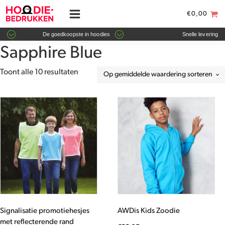
€
0,00
De goedkoopste in hoodies
Snelle levering
Sapphire Blue
Gesorteerd
Toont alle 10 resultaten
op
gemiddelde
Dit
Dit
waardering
product
product
heeft
heeft
meerdere
meerdere
variaties.
variaties.
Deze
Deze
optie
optie
kan
kan
gekozen
gekozen
worden
worden
Signalisatie promotiehesjes
AWDis Kids Zoodie
op
op
met reflecterende rand
de
de